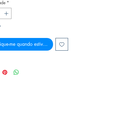
ade
*
o
ique-me quando estiver disponível