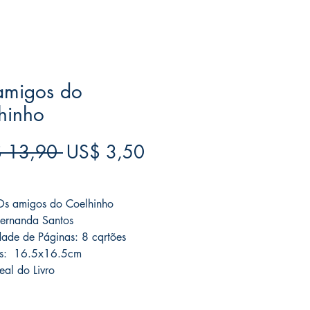
amigos do
hinho
Preço
Preço
 13,90 
US$ 3,50
normal
promocional
ree acima de $39
 Os amigos do Coelhinho
Fernanda Santos
ade de Páginas: 8 cqrtões
s: 16.5x16.5cm
eal do Livro