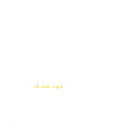
Meus Pedidos
Gift Card
Schools & Libraries
Professores e Iniciativas de PLH
(Português como língua de herança)
info@bralivros.com
Whatsapp:
clique aqui
(Segunda à Sexta, 9:00 -17:00)