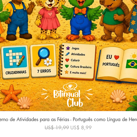
Visualização rápida
rno de Atividades para as Férias - Português como Língua de He
Preço normal
Preço promocional
US$ 19,99
US$ 8,99