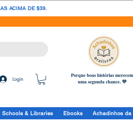
S ACIMA DE $39.
Porque boas histórias merece
Login
uma segunda chance. 💛
Schools & Libraries
Ebooks
Achadinhos da 