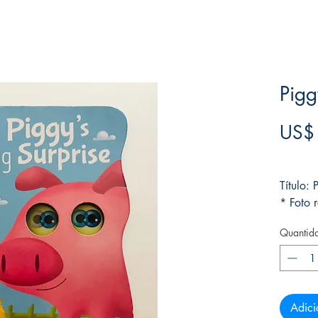
Pigg
US$
Frete F
Título: 
* Foto r
Quantid
Adici