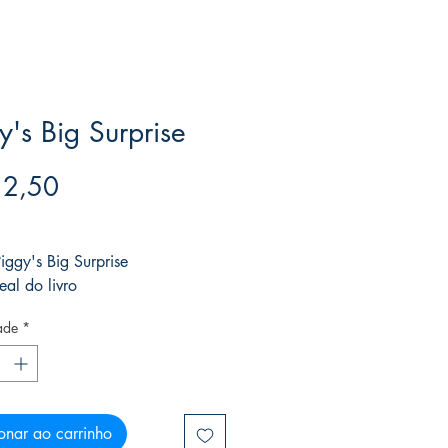
y's Big Surprise
Preço
 2,50
ree acima de $39
Piggy's Big Surprise
eal do livro
ade
*
onar ao carrinho