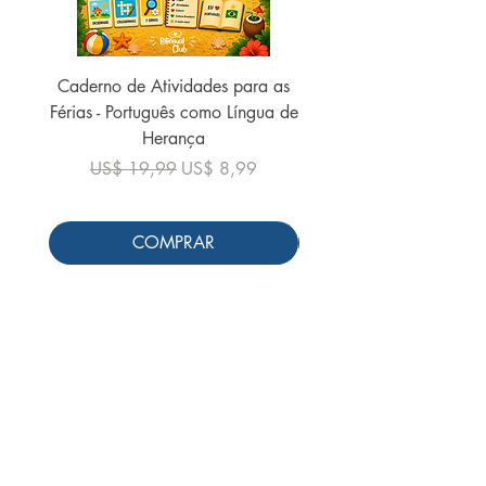
Caderno de Atividades para as
Caderno de Atividades 
Férias - Português como Língua de
do Mundo - 2026 (
Herança
Preço normal
US$ 19,99
Preço normal
Preço promocional
US$ 19,99
US$ 8,99
COMPRAR
Siga-nos