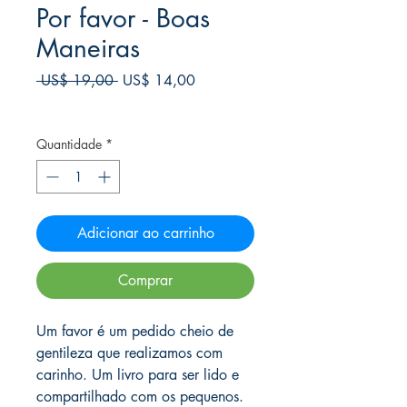
Por favor - Boas
Maneiras
Preço
Preço
 US$ 19,00 
US$ 14,00
normal
promocional
Frete Free acima de $39
Quantidade
*
Adicionar ao carrinho
Comprar
Um favor é um pedido cheio de
gentileza que realizamos com
carinho. Um livro para ser lido e
compartilhado com os pequenos.