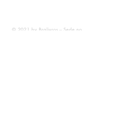
Forma de Pagamento
© 2021 by Bralivros -- Sede no
Texas, Estados Unidos.
Bralivros
Sobre Nós
Blog BraLivros
Perguntas Frequentes