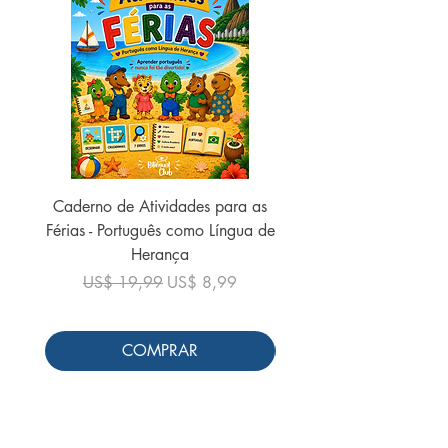
Caderno de Atividades para as
Caderno de Atividades 
Férias - Português como Língua de
do Mundo - 2026 (
Herança
Preço normal
US$ 19,99
Preço normal
Preço promocional
US$ 19,99
US$ 8,99
COMPRAR