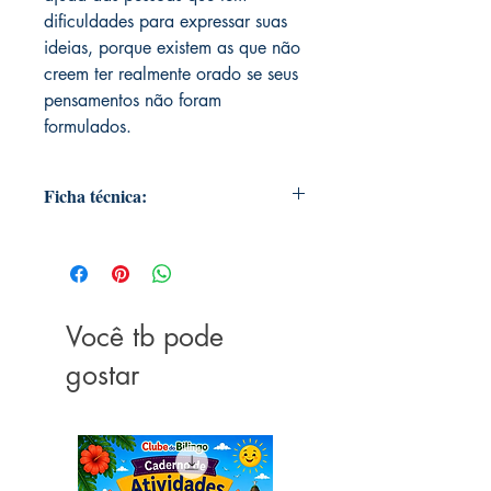
dificuldades para expressar suas
ideias, porque existem as que não
creem ter realmente orado se seus
pensamentos não foram
formulados.
Ficha técnica:
Editora ‏ : ‎ Boa Nova; 1ª edição (12
março 2008)
Idioma ‏ : ‎ Português
Capa comum ‏ : ‎ 80 páginas
Você tb pode
ISBN-13 ‏ : ‎ 978-8599772218
Dimensões ‏ : ‎ 12.95 x 8.64 x 0.76 cm
gostar