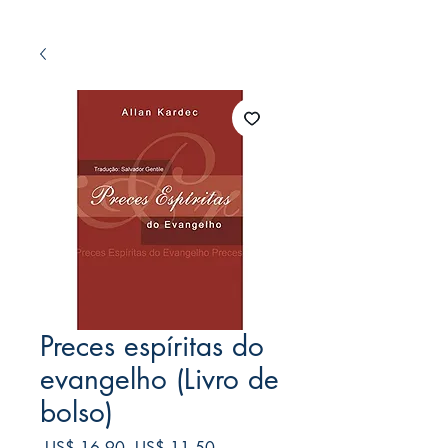
Preces espíritas do
evangelho (Livro de
bolso)
Preço
Preço
 US$ 16,90 
US$ 11,50