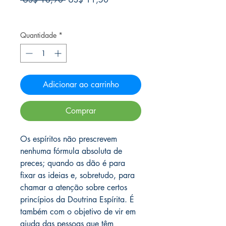
normal
promocional
Frete Free acima de $39
Quantidade
*
Adicionar ao carrinho
Comprar
Os espíritos não prescrevem
nenhuma fórmula absoluta de
preces; quando as dão é para
fixar as ideias e, sobretudo, para
chamar a atenção sobre certos
princípios da Doutrina Espírita. É
também com o objetivo de vir em
ajuda das pessoas que têm