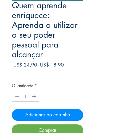
Quem aprende
enriquece:
Aprenda a utilizar
o seu poder
pessoal para
alcançar
Preço
Preço
 US$ 24,90 
US$ 18,90
normal
promocional
Frete Free acima de $39
Quantidade
*
Adicionar ao carrinho
Comprar