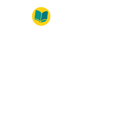
© 2022 – Bralivros – com sede no Texas,
Estados Unidos. Todos os direitos reservados.
Ambiente 100% Seguro
Forma de Pagamento
© 2021 by Bralivros -- Sede no
Texas, Estados Unidos.