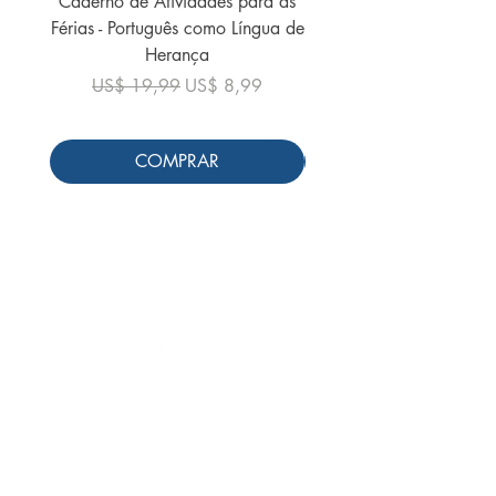
Caderno de Atividades para as
Caderno de Atividades 
Férias - Português como Língua de
do Mundo - 2026 (
Herança
Preço normal
US$ 19,99
Preço normal
Preço promocional
US$ 19,99
US$ 8,99
COMPRAR
Siga-nos
Schools & Libraries