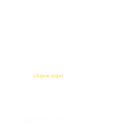
Professores e Iniciativas de PLH
(Português como língua de
herança)
info@bralivros.com
Whatsapp:
clique aqui
(Segunda à Sexta, 9:00 -17:00)