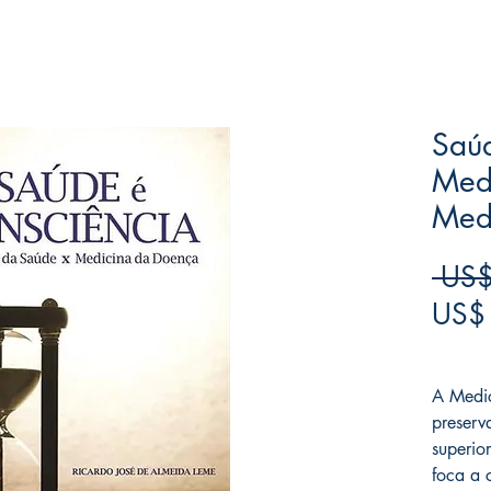
Saúd
Med
Med
 US$
US$
Frete F
A Medi
preserv
superio
foca a 