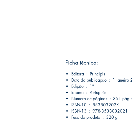
Ficha técnica:
Editora ‏ : ‎ Principis
Data da publicação ‏ : ‎ 1 j
Edição ‏ : ‎ 1ª
Idioma ‏ : ‎ Português
Número de páginas ‏ : ‎ 351 p
ISBN-10 ‏ : ‎ 853803202X
ISBN-13 ‏ : ‎ 978-8538032021
Peso do produto ‏ : ‎ 320 g