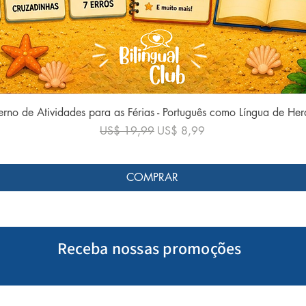
Visualização rápida
rno de Atividades para as Férias - Português como Língua de He
Preço normal
Preço promocional
US$ 19,99
US$ 8,99
COMPRAR
Receba nossas promoções