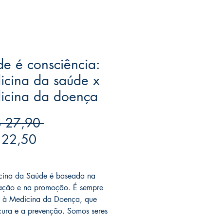
e é consciência:
icina da saúde x
icina da doença
Preço
 27,90 
Preço
normal
 22,50
promocional
ree acima de $39
cina da Saúde é baseada na
ação e na promoção. É sempre
r à Medicina da Doença, que
cura e a prevenção. Somos seres