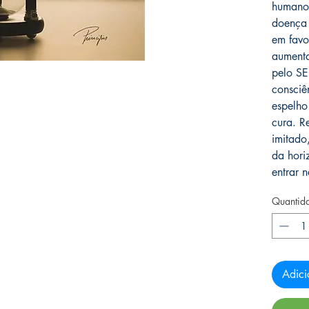
humanos
doença
em favo
aumenta
pelo SE
consciê
espelho
cura. R
imitado
da hori
entrar n
Quantid
Adici