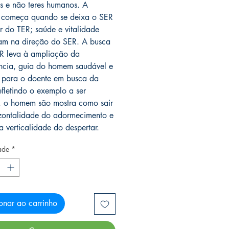
 e não teres humanos. A
 começa quando se deixa o SER
r do TER; saúde e vitalidade
m na direção do SER. A busca
R leva à ampliação da
ncia, guia do homem saudável e
 para o doente em busca da
efletindo o exemplo a ser
, o homem são mostra como sair
zontalidade do adormecimento e
a verticalidade do despertar.
ade
*
onar ao carrinho