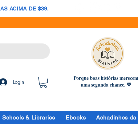
S ACIMA DE $39.
Porque boas histórias merece
Login
uma segunda chance. 💛
Schools & Libraries
Ebooks
Achadinhos da 