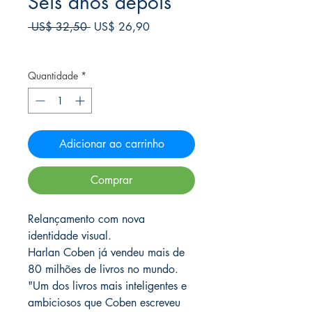
Seis anos depois
Preço
Preço
 US$ 32,50 
US$ 26,90
normal
promocional
Frete Free acima de $39
Quantidade
*
Adicionar ao carrinho
Comprar
Relançamento com nova
identidade visual.
Harlan Coben já vendeu mais de
80 milhões de livros no mundo.
"Um dos livros mais inteligentes e
ambiciosos que Coben escreveu