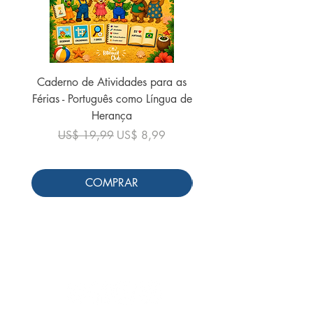
Caderno de Atividades para as
Caderno de Atividades 
Férias - Português como Língua de
do Mundo - 2026 (
Herança
Preço normal
US$ 19,99
Preço normal
Preço promocional
US$ 19,99
US$ 8,99
COMPRAR
Siga-nos