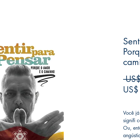
Sent
Porq
cam
 US$
US$
Frete F
Você já
signifi
Ou, ent
angústi