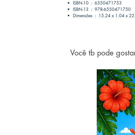
ISBN-10 ‏ : ‎ 6550471753
ISBN-13 ‏ : ‎ 978-6550471750
Dimensões ‏ : ‎ 15.24 x 1.04 
Você tb pode gosta