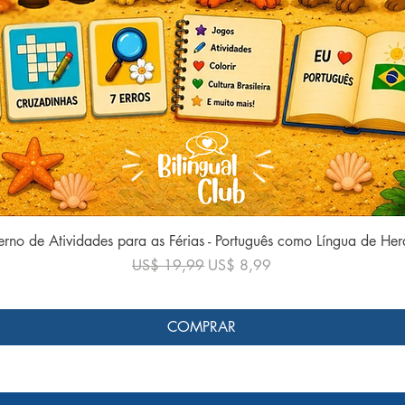
Visualização rápida
rno de Atividades para as Férias - Português como Língua de He
Preço normal
Preço promocional
US$ 19,99
US$ 8,99
COMPRAR