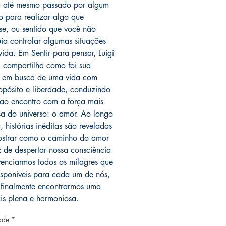
a até mesmo passado por algum
o para realizar algo que
se, ou sentido que você não
ia controlar algumas situações
vida. Em Sentir para pensar, Luigi
li compartilha como foi sua
a em busca de uma vida com
opósito e liberdade, conduzindo
r ao encontro com a força mais
a do universo: o amor. Ao longo
 histórias inéditas são reveladas
strar como o caminho do amor
 de despertar nossa consciência
venciarmos todos os milagres que
isponíveis para cada um de nós,
 finalmente encontrarmos uma
is plena e harmoniosa.
ade
*