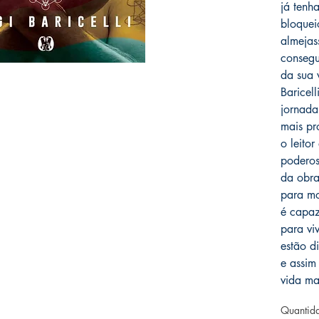
já tenh
bloquei
almejas
consegu
da sua 
Baricel
jornad
mais pr
o leito
poderos
da obra,
para mo
é capaz
para vi
estão d
e assim
vida ma
Quantid