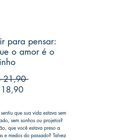
ir para pensar:
ue o amor é o
inho
Preço
 21,90 
Preço
normal
 18,90
promocional
ree acima de $39
 sentiu que sua vida estava sem
 cado, sem sonhos ou projetos?
ão, que você estava preso a
as e medos do passado? Talvez