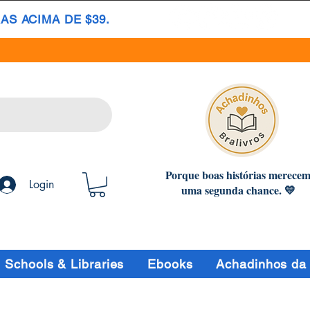
S ACIMA DE $39.
Porque boas histórias merece
Login
uma segunda chance. 💛
Schools & Libraries
Ebooks
Achadinhos da 