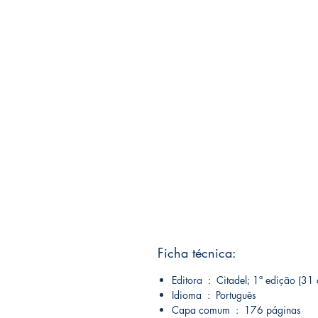
Ficha técnica:
Editora ‏ : ‎ Citadel; 1ª edição
Idioma ‏ : ‎ Português
Capa comum ‏ : ‎ 176 páginas