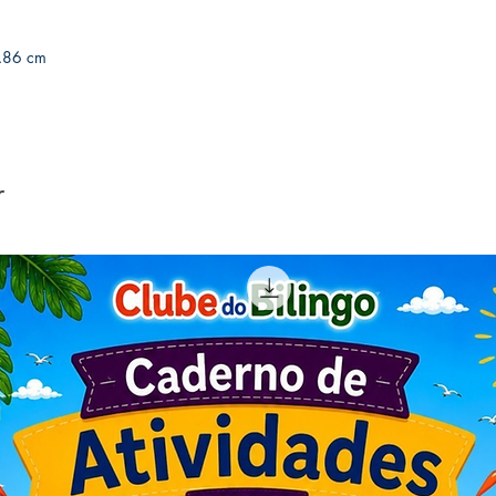
x 22.86 cm
r