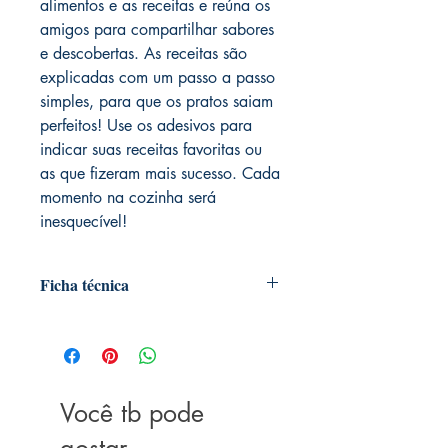
alimentos e as receitas e reúna os
amigos para compartilhar sabores
e descobertas. As receitas são
explicadas com um passo a passo
simples, para que os pratos saiam
perfeitos! Use os adesivos para
indicar suas receitas favoritas ou
as que fizeram mais sucesso. Cada
momento na cozinha será
inesquecível!
Ficha técnica
Autoria: Ciranda Cultural
Dimensões:
26cm x 23cm
Editora:
Ciranda Cultural
Idioma:
Português
ISBN:
Você tb pode
9788538065753
Número de páginas:
96