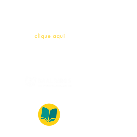
herança)
info@bralivros.com
Whatsapp:
clique aqui
(Segunda à Sexta, 9:00 -17:00)