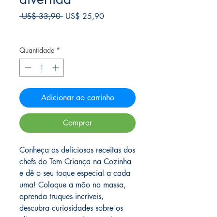
Preço
Preço
 US$ 33,90 
US$ 25,90
normal
promocional
Frete Free acima de $39
Quantidade
*
Adicionar ao carrinho
Comprar
Conheça as deliciosas receitas dos
chefs do Tem Criança na Cozinha
e dê o seu toque especial a cada
uma! Coloque a mão na massa,
aprenda truques incríveis,
descubra curiosidades sobre os