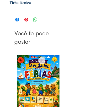
Ficha técnica
Editora
: Blueditora
ISBN:
978-85-8102-180-5
Formato:
23,5 x 19,5 cm
Páginas:
10
Você tb pode
gostar