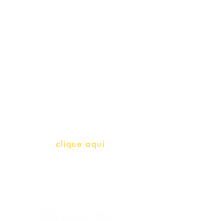
Schools & Libraries
Professores e Iniciativas de PLH
(Português como língua de
herança)
info@bralivros.com
Whatsapp:
clique aqui
(Segunda à Sexta, 9:00 -17:00)