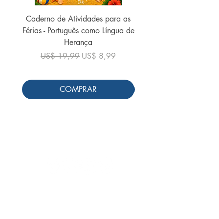
Caderno de Atividades para as
Caderno de Atividades 
Férias - Português como Língua de
do Mundo - 2026 (
Herança
Preço normal
US$ 19,99
Preço normal
Preço promocional
US$ 19,99
US$ 8,99
COMPRAR
Siga-nos