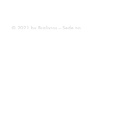
Forma de Pagamento
© 2021 by Bralivros -- Sede no
Texas, Estados Unidos.
Bralivros
Sobre Nós
Blog BraLivros
Perguntas Frequentes