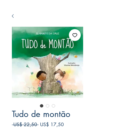
Tudo de montão
Preço
Preço
 US$ 22,50 
US$ 17,50
normal
promocional
Frete Free acima de $39