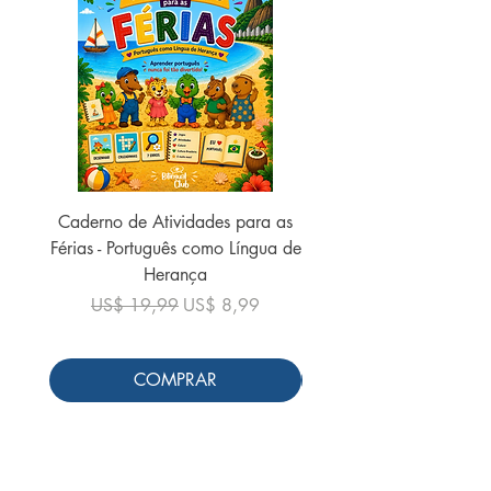
Caderno de Atividades para as
Caderno de Atividades 
Férias - Português como Língua de
do Mundo - 2026 (
Herança
Preço normal
US$ 19,99
Preço normal
Preço promocional
US$ 19,99
US$ 8,99
COMPRAR