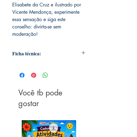
Elisabete da Cruz e ilustrado por
Vicente Mendonça, experimente
essa sensação e siga este
conselho: divirta-se sem
moderação!
Ficha técnica:
Autor: Elisabete da Cruz
Editora: Ciranda Cultural
Linhas de Produto: Literatura infantil
Coleção: Não se aplica
Linha Editorial: Ciranda na escola -
Você tb pode
Literatura infantojuvenil
gostar
Ano de Edição: 2021
Número da Edição: 1
Número de Páginas: 32
Altura: 24,00
Largura: 24,00
Espessura: 0,30