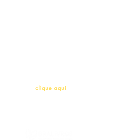
Schools & Libraries
Professores e Iniciativas de PLH
(Português como língua de
herança)
info@bralivros.com
Whatsapp:
clique aqui
(Segunda à Sexta, 9:00 -17:00)