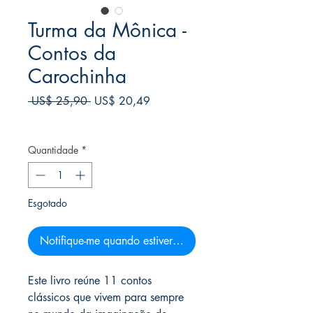
Turma da Mônica -
Contos da
Carochinha
Preço
Preço
 US$ 25,90 
US$ 20,49
normal
promocional
Frete Free acima de $39
Quantidade
*
Esgotado
Notifique-me quando estiver disponível
Este livro reúne 11 contos
clássicos que vivem para sempre