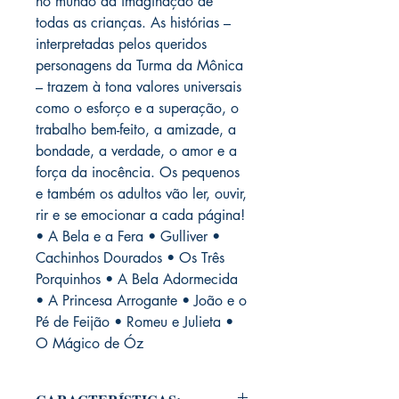
no mundo da imaginação de
todas as crianças. As histórias –
interpretadas pelos queridos
personagens da Turma da Mônica
– trazem à tona valores universais
como o esforço e a superação, o
trabalho bem-feito, a amizade, a
bondade, a verdade, o amor e a
força da inocência. Os pequenos
e também os adultos vão ler, ouvir,
rir e se emocionar a cada página!
• A Bela e a Fera • Gulliver •
Cachinhos Dourados • Os Três
Porquinhos • A Bela Adormecida
• A Princesa Arrogante • João e o
Pé de Feijão • Romeu e Julieta •
O Mágico de Óz