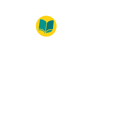
© 2022 – Bralivros – com sede no Texas,
Estados Unidos. Todos os direitos reservados.
Ambiente 100% Seguro
Forma de Pagamento
© 2021 by Bralivros -- Sede no
Texas, Estados Unidos.