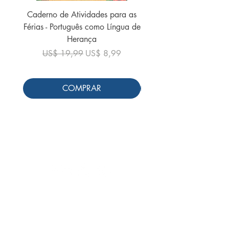
Caderno de Atividades para as
Caderno de Atividades 
Férias - Português como Língua de
do Mundo - 2026 (
Herança
Preço normal
US$ 19,99
Preço normal
Preço promocional
US$ 19,99
US$ 8,99
COMPRAR
Siga-nos