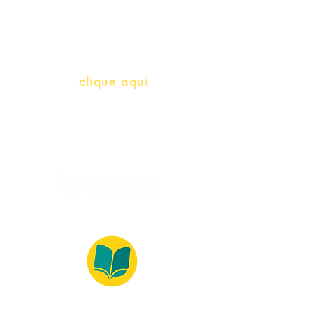
herança)
info@bralivros.com
Whatsapp:
clique aqui
(Segunda à Sexta, 9:00 -17:00)