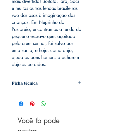
mais divertida! Boitatá, Iara, Saci
e muitas outras lendas brasileiras
vão dar asas à imaginação das
crianças. Em Negrinho do
Pastoreio, encontramos a lenda do
pequeno escravo que, açoitado
pelo cruel senhor, foi salvo por
uma santa; e hoje, como anjo,
ajuda os bons homens a acharem
objetos perdidos.
Ficha técnica
Autoria: Paula Furtado; Mauricio de
Sousa
ISBN: 9788539422173
Acabamento: Livro capa brochure
Editora: Girassol
Você tb pode
Medidas: 19.5x26.5x0.4 cm
gostar
Páginas: 16