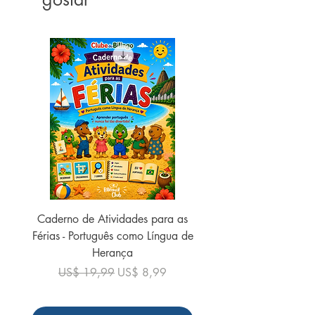
Caderno de Atividades para as
Caderno de Atividades 
Férias - Português como Língua de
do Mundo - 2026 (
Herança
Preço normal
US$ 19,99
Preço normal
Preço promocional
US$ 19,99
US$ 8,99