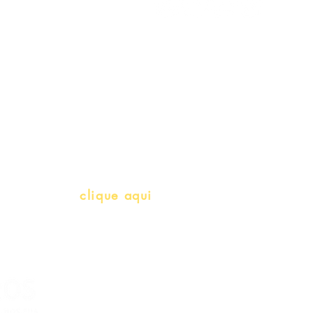
Meus Pedidos
Gift Card
Schools & Libraries
Professores e Iniciativas de PLH
(Português como língua de herança)
info@bralivros.com
Whatsapp:
clique aqui
(Segunda à Sexta, 9:00 -17:00)