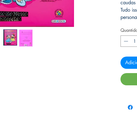
caudas
Tudo is
persona
Quantid
Adici