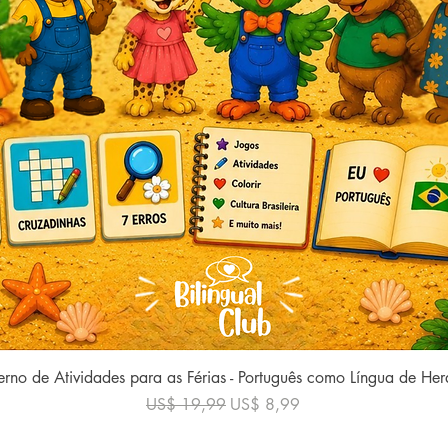
Visualização rápida
rno de Atividades para as Férias - Português como Língua de He
Preço normal
Preço promocional
US$ 19,99
US$ 8,99