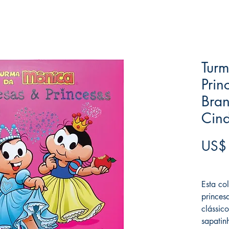
Turm
Prin
Bra
Cind
US$
Frete F
Esta co
princes
clássico
sapatinh