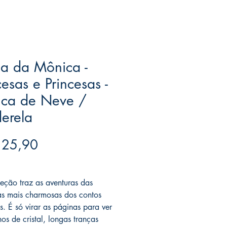
a da Mônica -
cesas e Princesas -
nca de Neve /
erela
Preço
 25,90
ree acima de $39
leção traz as aventuras das
as mais charmosas dos contos
s. É só virar as páginas para ver
os de cristal, longas tranças