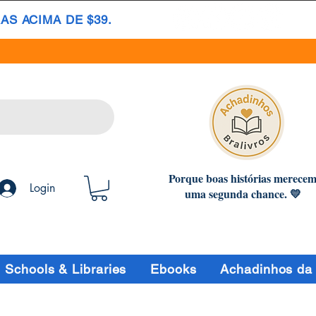
S ACIMA DE $39.
Porque boas histórias merece
Login
uma segunda chance. 💛
Schools & Libraries
Ebooks
Achadinhos da 