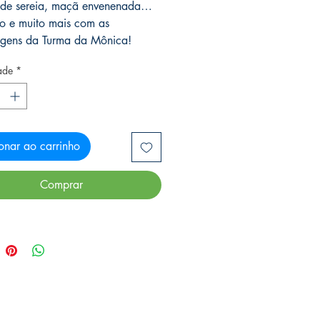
 de sereia, maçã envenenada…
so e muito mais com as
gens da Turma da Mônica!
ade
*
onar ao carrinho
Comprar