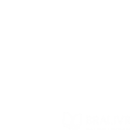
Sobre Nós
Blog BraLivros
Perguntas Frequentes
Prazo de Envio
Política da Loja
Trocas e devoluções
Contato