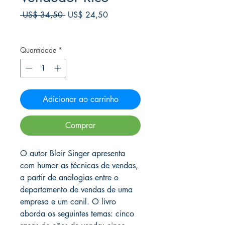
Preço
Preço
 US$ 34,50 
US$ 24,50
normal
promocional
Frete Free acima de $39
Quantidade
*
Adicionar ao carrinho
Comprar
O autor Blair Singer apresenta
com humor as técnicas de vendas,
a partir de analogias entre o
departamento de vendas de uma
empresa e um canil. O livro
aborda os seguintes temas: cinco