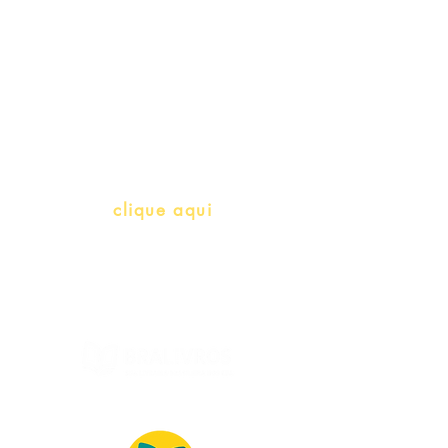
Professores e Iniciativas de PLH
(Português como língua de
herança)
info@bralivros.com
Whatsapp:
clique aqui
(Segunda à Sexta, 9:00 -17:00)