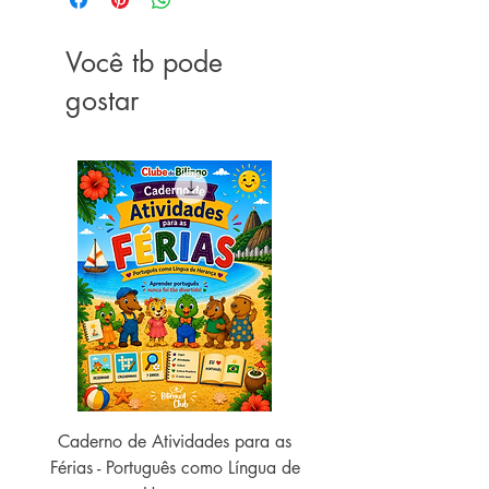
2017)
Idioma ‏ : ‎ Português
Você tb pode
ISBN ‏ : ‎ 978-8550801070
Peso ‏ : ‎ 9.2 ounces
gostar
Caderno de Atividades para as
Caderno de Atividades 
Férias - Português como Língua de
do Mundo - 2026 (