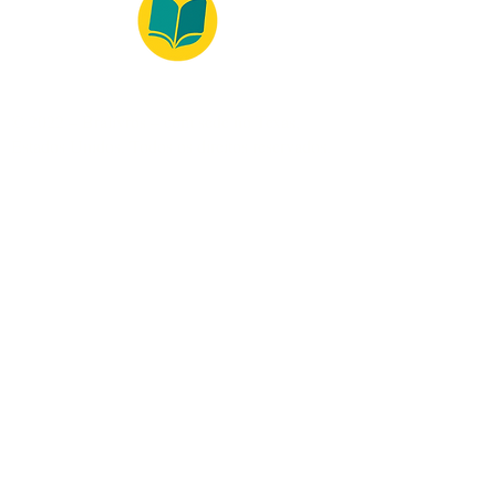
© 2022 – Bralivros – com sede no Texas,
Estados Unidos. Todos os direitos reservados.
Ambiente 100% Seguro
Forma de Pagamento
© 2021 by Bralivros -- Sede no
Texas, Estados Unidos.