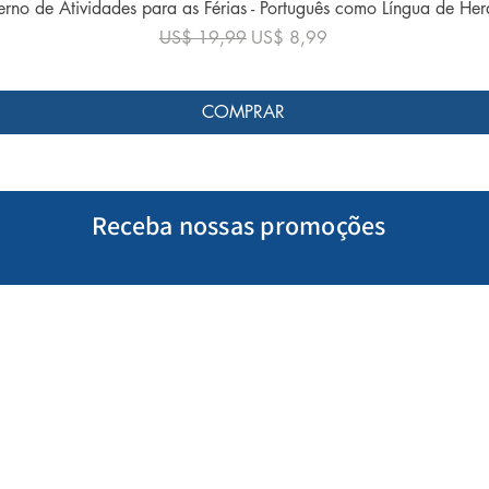
Visualização rápida
rno de Atividades para as Férias - Português como Língua de He
Preço normal
Preço promocional
US$ 19,99
US$ 8,99
COMPRAR
Receba nossas promoções
Minha Conta
Siga-nos