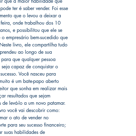
ir que a maior habilidade que
pode ter é saber vender. Foi esse
mento que o levou a deixar a
 feira, onde trabalhou dos 10
anos, e possibilitou que ele se
e o empresário bem-sucedido que
Neste livro, ele compartilha tudo
prendeu ao longo de sua
a para que qualquer pessoa
seja capaz de conquistar o
 sucesso. Você nasceu para
muito é um bate-papo aberto
eitor que sonha em realizar mais
çar resultados que sejam
 de levá-lo a um novo patamar.
ivro você vai descobrir como:
rmar o ato de vender no
rte para seu sucesso financeiro;
r suas habilidades de