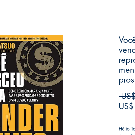
Voc
ven
repr
men
pros
 US$
US$
Frete F
Hélio T