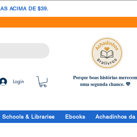
S ACIMA DE $39.
Porque boas histórias merece
Login
uma segunda chance. 💛
Schools & Libraries
Ebooks
Achadinhos da 