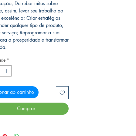
ação; Derrubar mitos sobre
e, assim, levar seu trabalho ao
 excelência; Criar estratégias
nder qualquer tipo de produto,
u serviço; Reprogramar a sua
ara a prosperidade e transformar
ida.
ade
*
onar ao carrinho
Comprar