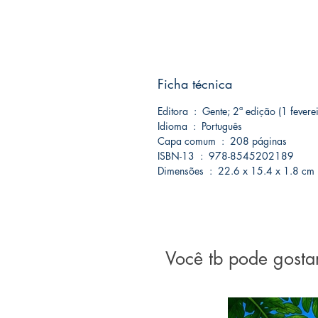
Ficha técnica
Editora ‏ : ‎ Gente; 2ª edição (1 fev
Idioma ‏ : ‎ Português
Capa comum ‏ : ‎ 208 páginas
ISBN-13 ‏ : ‎ 978-8545202189
Dimensões ‏ : ‎ 22.6 x 15.4 x 1.8 cm
Você tb pode gosta