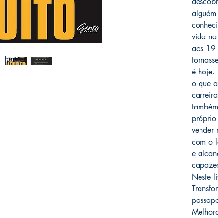
descobr
alguém 
conheci
vida na
aos 19 
tornass
é hoje. 
o que a
carreir
também 
próprio
vender 
com o l
e alcan
capazes
Neste l
Transfo
passapo
Melhora