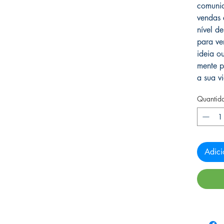
comunic
vendas 
nível de
para ve
ideia o
mente p
a sua v
Quantid
Adici