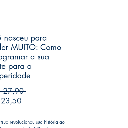
ê nasceu para
der MUITO: Como
ogramar a sua
te para a
peridade
Preço
 27,90 
Preço
normal
 23,50
promocional
ree acima de $39
atsuo revolucionou sua história ao