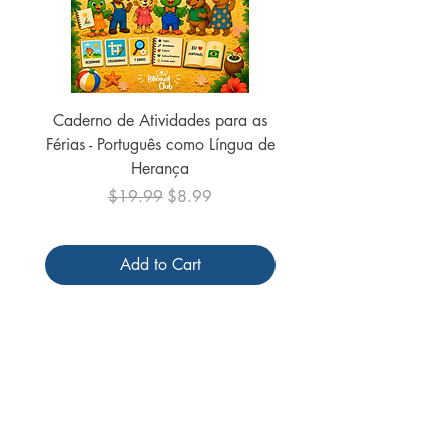
Caderno de Atividades para as
Caderno de Atividades 
Férias - Português como Língua de
do Mundo - 2026 (
Herança
Regular Price
Sale Price
$19.99
$8.99
Add to Cart
Follow us