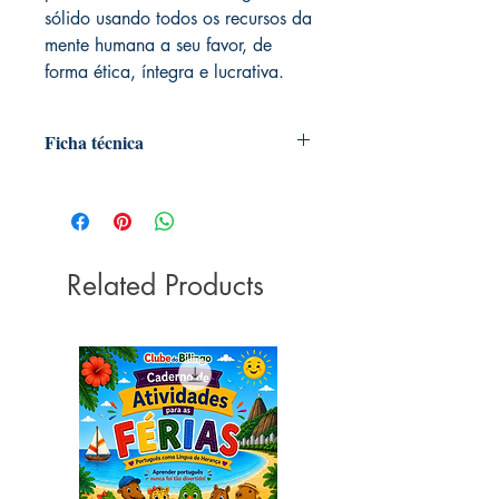
sólido usando todos os recursos da
mente humana a seu favor, de
forma ética, íntegra e lucrativa.
Ficha técnica
Autoria: Gustavo Ferreira
Editora ‏ : ‎ DVS EDITORA; 1ª edição
(22 março 2019)
Idioma ‏ : ‎ Português
Related Products
Páginas ‏ : ‎ 144
ISBN ‏ : ‎ 978-8582892107
Dimensões ‏ : ‎ 22.8 x 15.8 x 1 cm