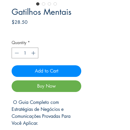
Gatilhos Mentais
Price
$28.50
Frete Free acima de $39
Quantity
*
Add to Cart
Buy Now
O Guia Completo com
Estratégias de Negócios e
Comunicações Provadas Para
Você Aplicar.