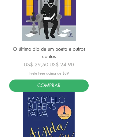
O último dia de um poeta e outros
contos
Preço normal
Preço promocional
US$ 29,50
US$ 24,90
Frete Free acima de $39
COMPRAR