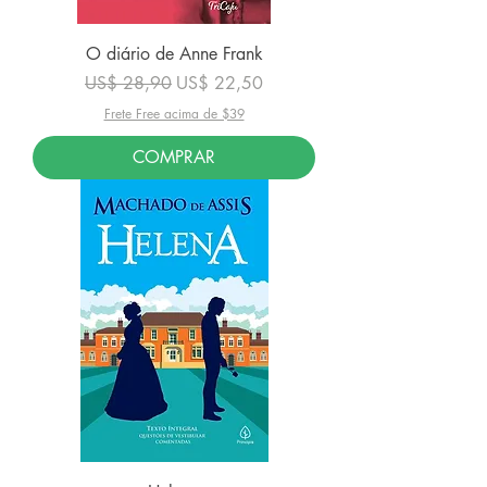
O diário de Anne Frank
Preço normal
Preço promocional
US$ 28,90
US$ 22,50
Frete Free acima de $39
COMPRAR