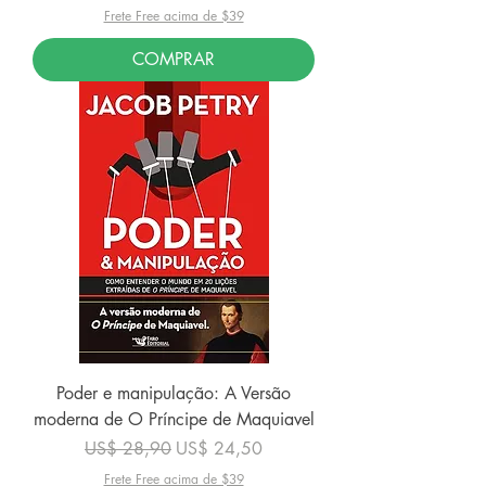
Frete Free acima de $39
COMPRAR
Poder e manipulação: A Versão
moderna de O Príncipe de Maquiavel
Preço normal
Preço promocional
US$ 28,90
US$ 24,50
Frete Free acima de $39