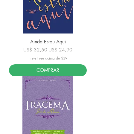
Ainda Estou Aqui
Preço normal
Preço promocional
US$ 32,50
US$ 24,90
Frete Free acima de $39
COMPRAR