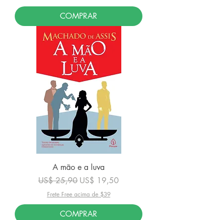
COMPRAR
A mão e a luva
Preço normal
Preço promocional
US$ 25,90
US$ 19,50
Frete Free acima de $39
COMPRAR