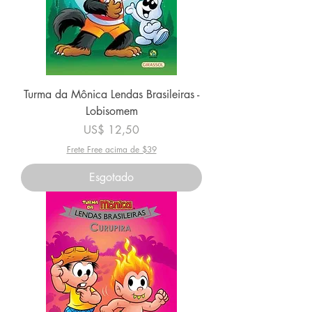
Turma da Mônica Lendas Brasileiras -
Lobisomem
Preço
US$ 12,50
Frete Free acima de $39
Esgotado