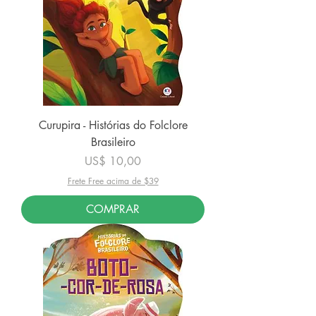
Curupira - Histórias do Folclore
Brasileiro
Preço
US$ 10,00
Frete Free acima de $39
COMPRAR