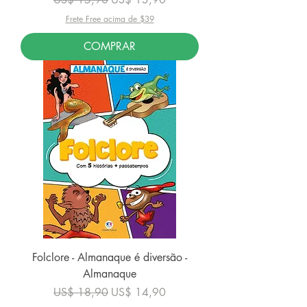
Frete Free acima de $39
COMPRAR
Folclore - Almanaque é diversão -
Almanaque
Preço normal
Preço promocional
US$ 18,90
US$ 14,90