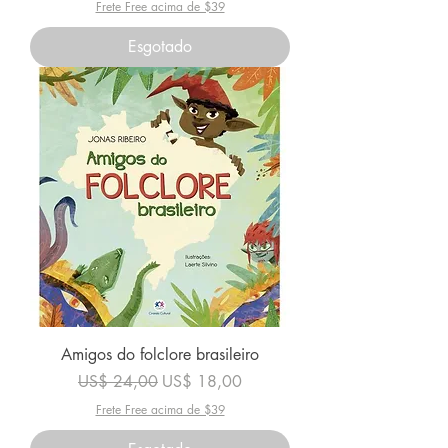
Frete Free acima de $39
Esgotado
Amigos do folclore brasileiro
Preço normal
Preço promocional
US$ 24,00
US$ 18,00
Frete Free acima de $39