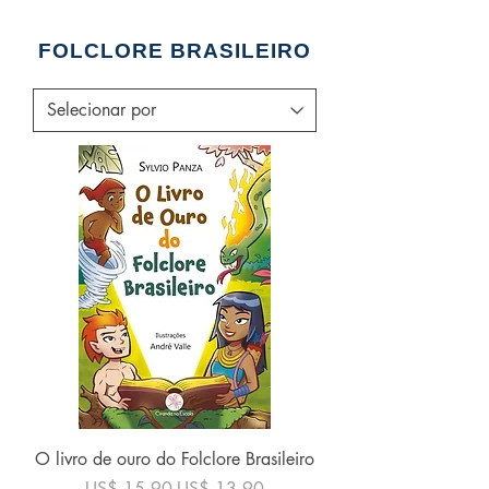
FOLCLORE BRASILEIRO
O livro de ouro do Folclore Brasileiro
Preço normal
Preço promocional
US$ 15,90
US$ 13,90