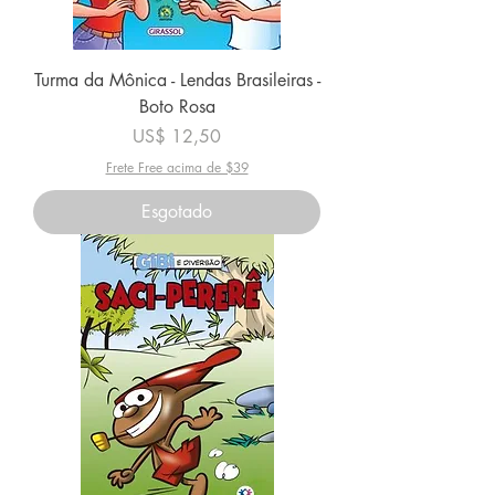
Turma da Mônica - Lendas Brasileiras -
Boto Rosa
Preço
US$ 12,50
Frete Free acima de $39
Esgotado