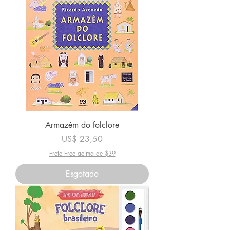
Armazém do folclore
Preço
US$ 23,50
Frete Free acima de $39
Esgotado