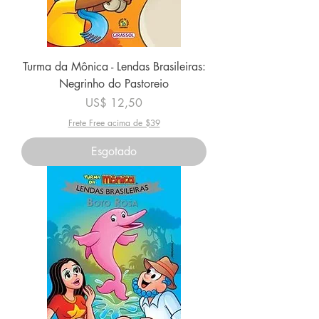
Turma da Mônica - Lendas Brasileiras:
Negrinho do Pastoreio
Preço
US$ 12,50
Frete Free acima de $39
Esgotado