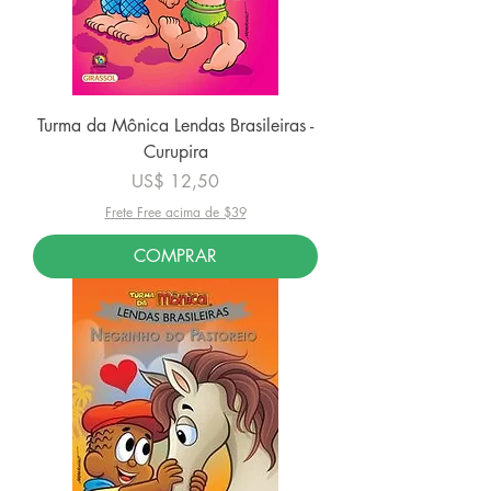
Turma da Mônica Lendas Brasileiras -
Curupira
Preço
US$ 12,50
Frete Free acima de $39
COMPRAR