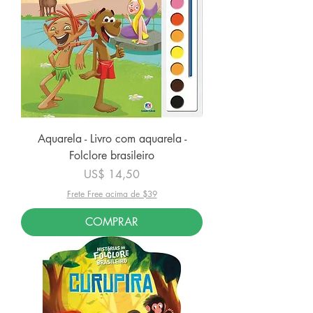
Aquarela - Livro com aquarela -
Folclore brasileiro
Preço
US$ 14,50
Frete Free acima de $39
COMPRAR