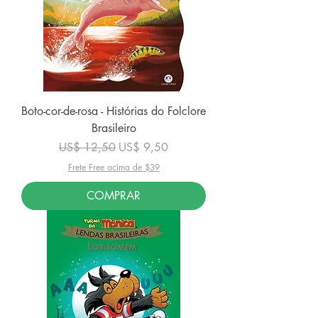
Boto-cor-de-rosa - Histórias do Folclore
Brasileiro
Preço normal
Preço promocional
US$ 12,50
US$ 9,50
Frete Free acima de $39
COMPRAR