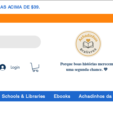
S ACIMA DE $39.
Porque boas histórias merece
Login
uma segunda chance. 💛
Schools & Libraries
Ebooks
Achadinhos da 