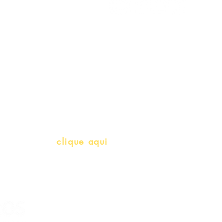
Meus Pedidos
Gift Card
Schools & Libraries
Professores e Iniciativas de PLH
(Português como língua de herança)
info@bralivros.com
Whatsapp:
clique aqui
(Segunda à Sexta, 9:00 -17:00)