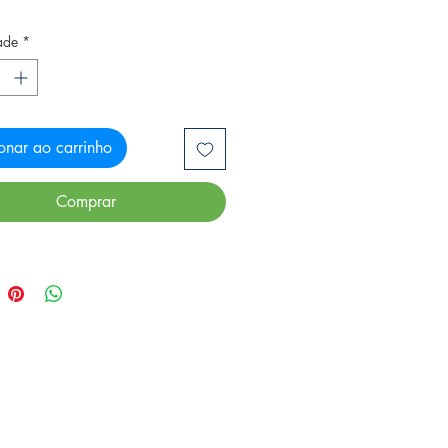
ade
*
onar ao carrinho
Comprar