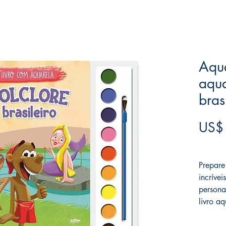
Aqua
aqua
bras
US$
Frete F
Prepare
incrívei
persona
livro aq