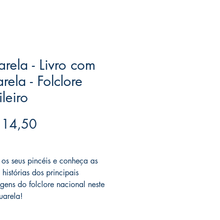
rela - Livro com
rela - Folclore
ileiro
Preço
 14,50
ree acima de $39
 os seus pincéis e conheça as
s histórias dos principais
gens do folclore nacional neste
uarela!