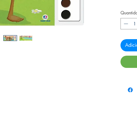
Quantid
Adici