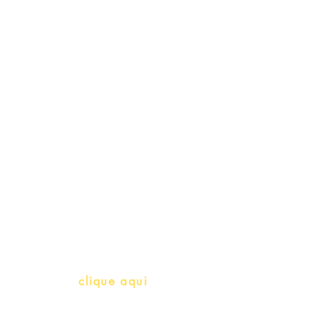
Schools & Libraries
Professores e Iniciativas de PLH
(Português como língua de
herança)
info@bralivros.com
Whatsapp:
clique aqui
(Segunda à Sexta, 9:00 -17:00)