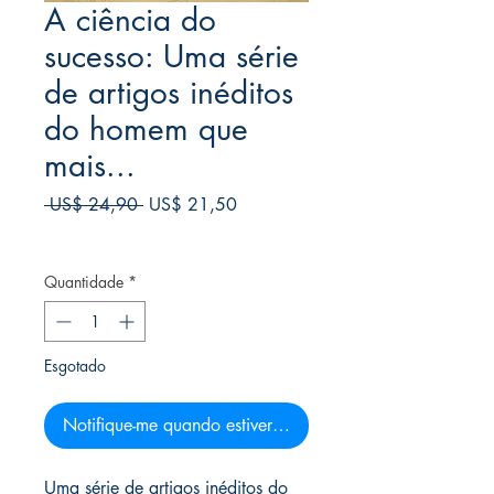
A ciência do
sucesso: Uma série
de artigos inéditos
do homem que
mais...
Preço
Preço
 US$ 24,90 
US$ 21,50
normal
promocional
Frete Free acima de $39
Quantidade
*
Esgotado
Notifique-me quando estiver disponível
Uma série de artigos inéditos do