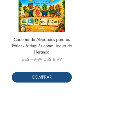
Caderno de Atividades para as
Caderno de Atividades 
Férias - Português como Língua de
do Mundo - 2026 (
Herança
Preço normal
US$ 19,99
Preço normal
Preço promocional
US$ 19,99
US$ 8,99
COMPRAR
Siga-nos