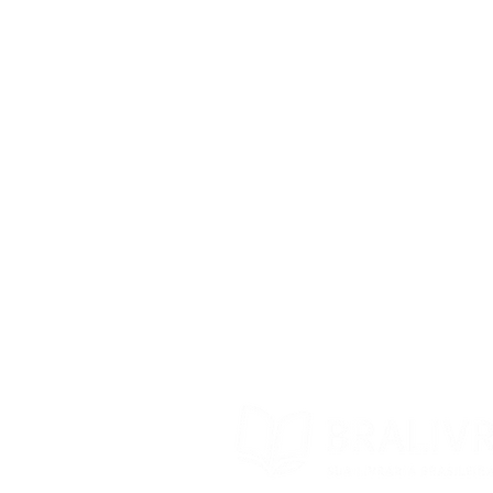
Blog BraLivros
Perguntas Frequentes
Prazo de Envio
Política da Loja
Trocas e devoluções
Contato