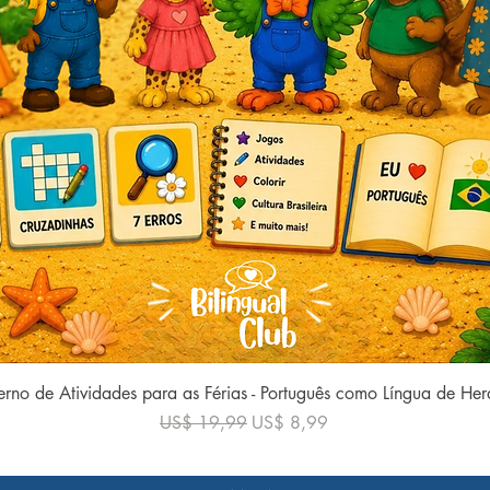
Visualização rápida
rno de Atividades para as Férias - Português como Língua de He
Preço normal
Preço promocional
US$ 19,99
US$ 8,99