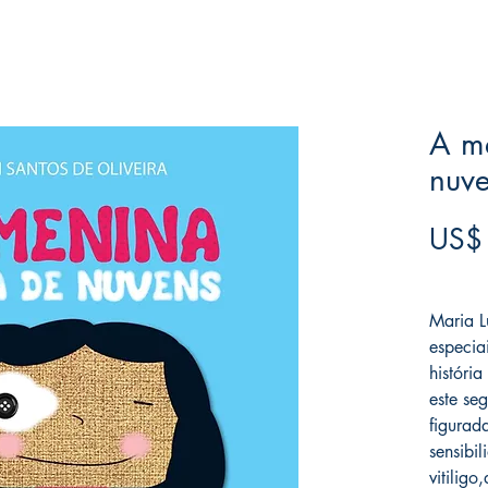
A me
nuv
US$
Frete F
Maria L
especiai
históri
este se
figurad
sensibi
vitilig