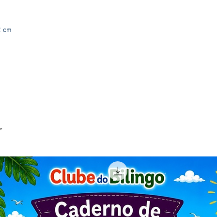
2 cm
r