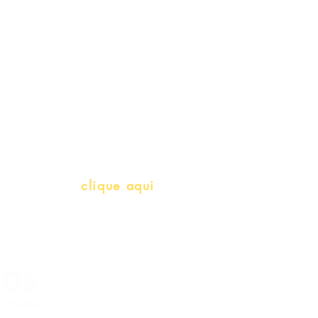
Gift Card
Schools & Libraries
Professores e Iniciativas de PLH
(Português como língua de herança)
info@bralivros.com
Whatsapp:
clique aqui
(Segunda à Sexta, 9:00 -17:00)