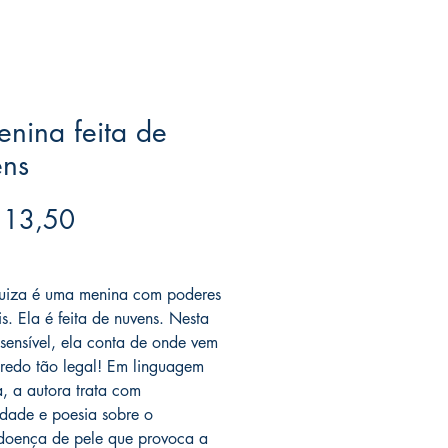
nina feita de
ens
Preço
 13,50
ree acima de $39
uiza é uma menina com poderes
s. Ela é feita de nuvens. Nesta
a sensível, ela conta de onde vem
gredo tão legal! Em linguagem
a, a autora trata com
lidade e poesia sobre o
o,doença de pele que provoca a