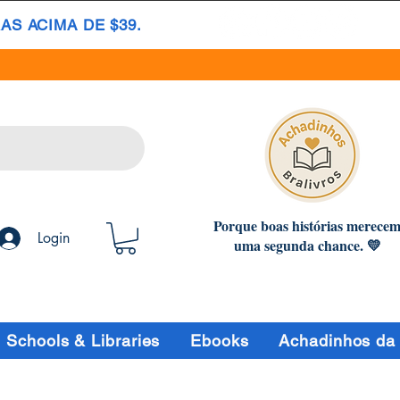
S ACIMA DE $39.
Porque boas histórias merece
Login
uma segunda chance. 💛
Schools & Libraries
Ebooks
Achadinhos da 