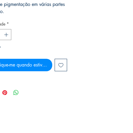
e pigmentação em várias partes
o.
ade
*
o
ique-me quando estiver disponível