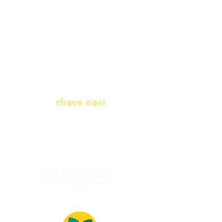
Professores e Iniciativas de PLH
(Português como língua de
herança)
info@bralivros.com
Whatsapp:
clique aqui
(Segunda à Sexta, 9:00 -17:00)