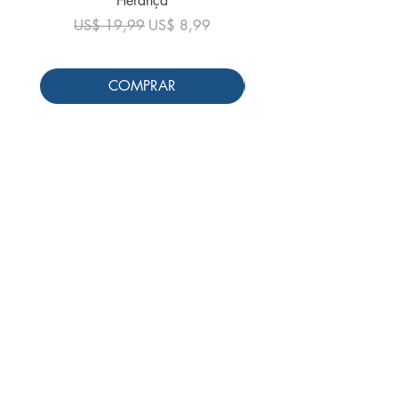
Herança
Preço normal
US$ 19,99
Preço normal
Preço promocional
US$ 19,99
US$ 8,99
COMPRAR
Siga-nos
Schools & Libraries