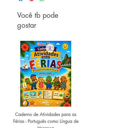
DIMENSÕES: 27.00 X 23.00 cm
EDITORA: Pequena Zahar
ANO DE PUBLICAÇÃO: 2015
Você tb pode
LÍNGUA: Português (Brasil)
gostar
PÁGINAS: 40
ACABAMENTO: livro de capa dura
Caderno de Atividades para as
Caderno de Atividades 
Férias - Português como Língua de
do Mundo - 2026 (