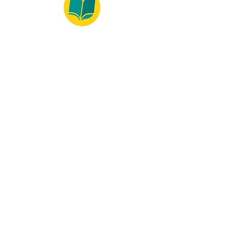
© 2022 – Bralivros – com sede no Texas,
Estados Unidos. Todos os direitos reservados.
Ambiente 100% Seguro
Forma de Pagamento
© 2021 by Bralivros -- Sede no
Texas, Estados Unidos.