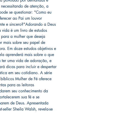
ia povoado por demandas e
 necessitando de atenção, a
pode se questionar: "Como eu
ferecer ao Pai um louvor
ente e sincero?"Adorando a Deus
 vida é um livro de estudos
s para a mulher que deseja
r mais sobre seu papel de
ra. Em doze estudos objetivos e
 ela aprenderá mais sobre o que
ca ter uma vida de adoração, e
ará dicas para incluir e despertar
ática em seu cotidiano. A série
 bíblicos Mulher de Fé oferece
tas para as leitoras
darem seu conhecimento da
fortalecerem sua fé e se
arem de Deus. Apresentada
t-seller Sheila Walsh, revela-se