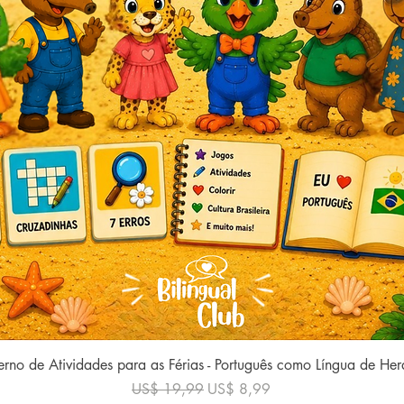
Visualização rápida
rno de Atividades para as Férias - Português como Língua de He
Preço normal
Preço promocional
US$ 19,99
US$ 8,99