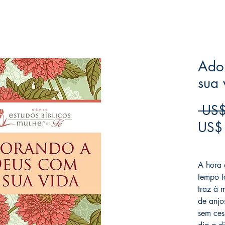
Ado
sua 
 US$
US$
Frete F
A hora 
tempo t
traz à 
de anjo
sem ces