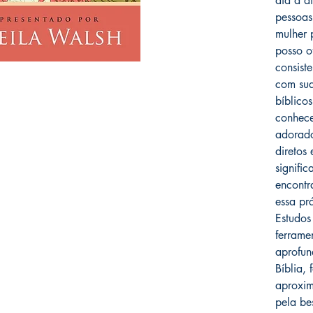
dia a d
pessoas
mulher 
posso o
consist
com sua
bíblico
conhece
adorado
diretos
signifi
encontr
essa pr
Estudos
ferramen
aprofun
Bíblia, 
aproxim
pela bes