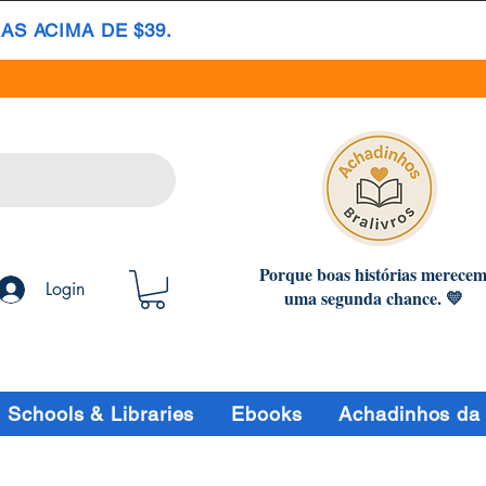
S ACIMA DE $39.
Porque boas histórias merece
Login
uma segunda chance. 💛
Schools & Libraries
Ebooks
Achadinhos da 