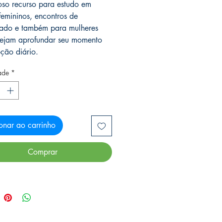
oso recurso para estudo em
femininos, encontros de
lado e também para mulheres
ejam aprofundar seu momento
ção diário.
ade
*
onar ao carrinho
Comprar