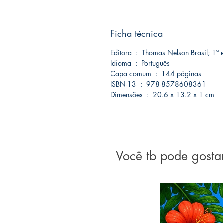
Ficha técnica
Editora ‏ : ‎ Thomas Nelson Brasi
Idioma ‏ : ‎ Português
Capa comum ‏ : ‎ 144 páginas
ISBN-13 ‏ : ‎ 978-8578608361
Dimensões ‏ : ‎ 20.6 x 13.2 x 1 cm
Você tb pode gosta