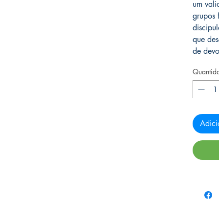
um vali
grupos 
discipu
que des
de devo
Quantid
Adici