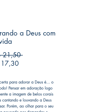
rando a Deus com
vida
Preço
 21,50 
Preço
normal
 17,30
promocional
ree acima de $39
certa para adorar a Deus é... o
odo! Pensar em adoração logo
mente a imagem de belos corais
s cantando e louvando a Deus
sar. Porém, ao olhar para o seu