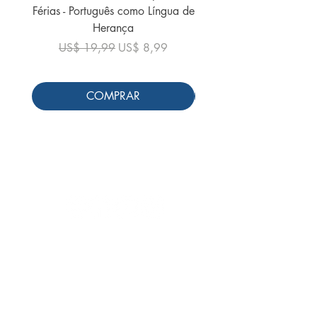
Férias - Português como Língua de
do Mundo - 2026 (
Herança
Preço normal
US$ 19,99
Preço normal
Preço promocional
US$ 19,99
US$ 8,99
COMPRAR
Siga-nos
Schools & Libraries