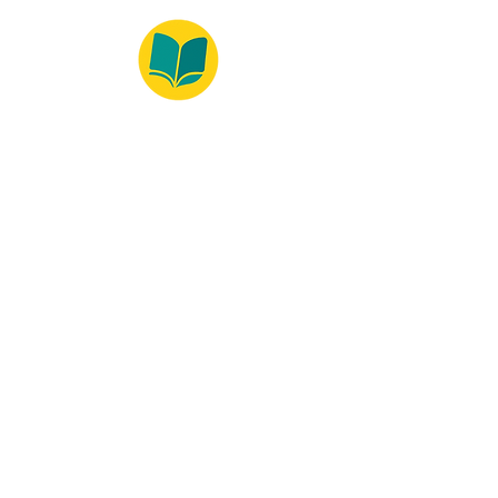
© 2022 – Bralivros – com sede no Texas,
Estados Unidos. Todos os direitos reservados.
Ambiente 100% Seguro
Forma de Pagamento
© 2021 by Bralivros -- Sede no
Texas, Estados Unidos.