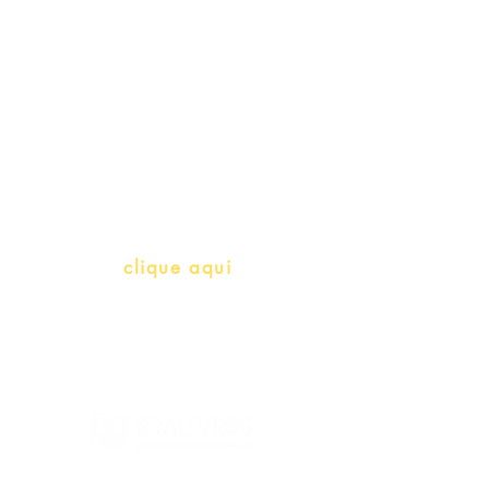
Professores e Iniciativas de PLH
(Português como língua de
herança)
info@bralivros.com
Whatsapp:
clique aqui
(Segunda à Sexta, 9:00 -17:00)