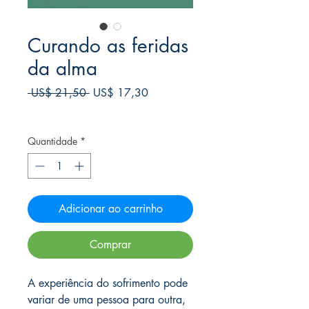
Curando as feridas
da alma
Preço
Preço
 US$ 21,50 
US$ 17,30
normal
promocional
Frete Free acima de $39
Quantidade
*
Adicionar ao carrinho
Comprar
A experiência do sofrimento pode
variar de uma pessoa para outra,