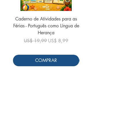
Caderno de Atividades para as
Caderno de Atividades 
Férias - Português como Língua de
do Mundo - 2026 (
Herança
Preço normal
US$ 19,99
Preço normal
Preço promocional
US$ 19,99
US$ 8,99
COMPRAR
Siga-nos