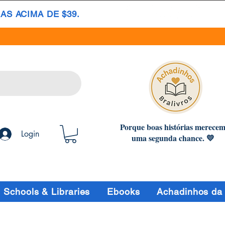
S ACIMA DE $39.
Porque boas histórias merece
Login
uma segunda chance. 💛
Schools & Libraries
Ebooks
Achadinhos da 