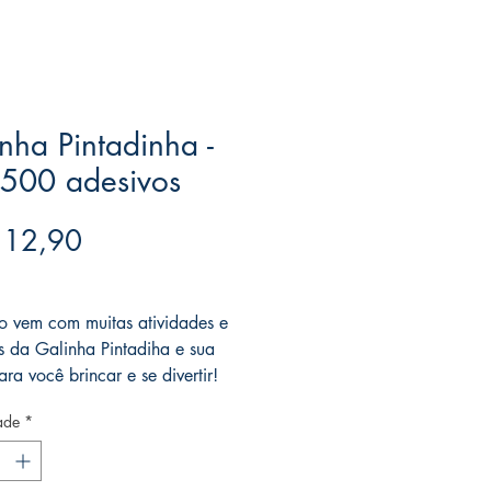
nha Pintadinha -
 500 adesivos
Preço
 12,90
ree acima de $39
vro vem com muitas atividades e
s da Galinha Pintadiha e sua
ra você brincar e se divertir!
ade
*