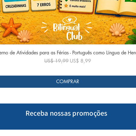
Visualização rápida
rno de Atividades para as Férias - Português como Língua de He
Preço normal
Preço promocional
US$ 19,99
US$ 8,99
COMPRAR
Receba nossas promoções