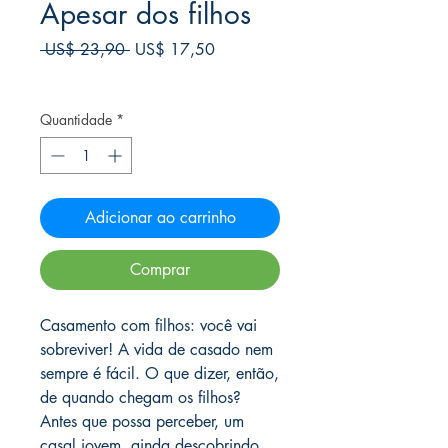
Apesar dos filhos
Preço
Preço
 US$ 23,90 
US$ 17,50
normal
promocional
Frete Free acima de $39
Quantidade
*
Adicionar ao carrinho
Comprar
Casamento com filhos: você vai
sobreviver! A vida de casado nem
sempre é fácil. O que dizer, então,
de quando chegam os filhos?
Antes que possa perceber, um
casal jovem, ainda descobrindo