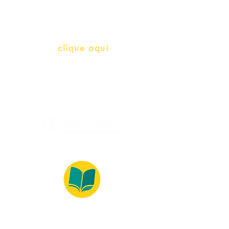
herança)
info@bralivros.com
Whatsapp:
clique aqui
(Segunda à Sexta, 9:00 -17:00)
© 2022 – Bralivros – com sede no Texas,