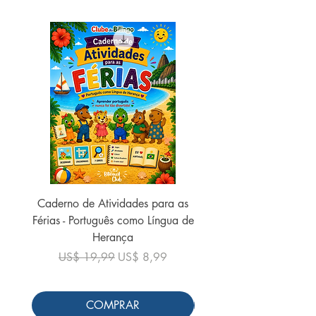
Caderno de Atividades para as
Caderno de Atividades 
Férias - Português como Língua de
do Mundo - 2026 (
Herança
Preço normal
US$ 19,99
Preço normal
Preço promocional
US$ 19,99
US$ 8,99
COMPRAR