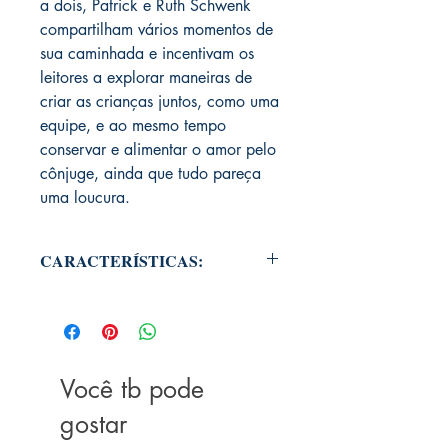
a dois, Patrick e Ruth Schwenk
compartilham vários momentos de
sua caminhada e incentivam os
leitores a explorar maneiras de
criar as crianças juntos, como uma
equipe, e ao mesmo tempo
conservar e alimentar o amor pelo
cônjuge, ainda que tudo pareça
uma loucura.
CARACTERÍSTICAS:
Autoria: Patrick e Ruth Schwenk
Páginas: 224 páginas
Formato:
22.8 x 15.2 x 1.2 cm
Acabamento: Livro brochura
Lançamento: 2017
Você tb pode
ISBN:
978-8578609245
gostar
Selo:
Thomas Nelson Brasil