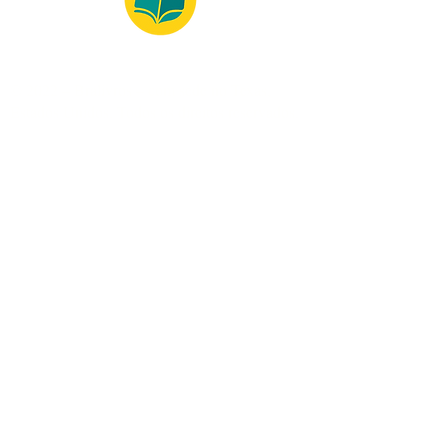
© 2022 – Bralivros – com sede no Texas,
Estados Unidos. Todos os direitos reservados.
Ambiente 100% Seguro
Forma de Pagamento
© 2021 by Bralivros -- Sede no
Texas, Estados Unidos.