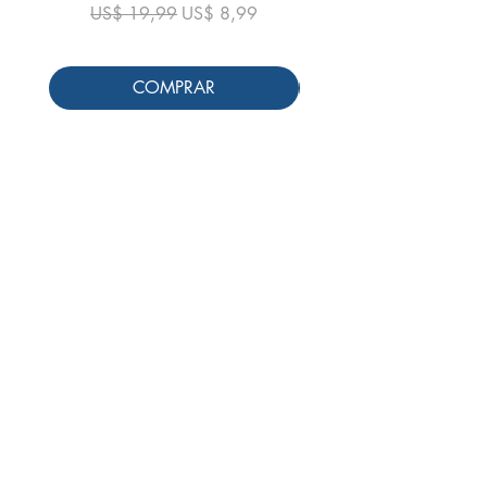
Preço normal
Preço promocional
US$ 19,99
US$ 8,99
COMPRAR
Siga-nos
Schools & Libraries