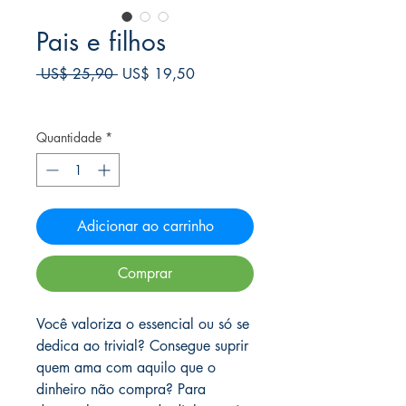
Pais e filhos
Preço
Preço
 US$ 25,90 
US$ 19,50
normal
promocional
Frete Free acima de $39
Quantidade
*
Adicionar ao carrinho
Comprar
Você valoriza o essencial ou só se
dedica ao trivial? Consegue suprir
quem ama com aquilo que o
dinheiro não compra? Para