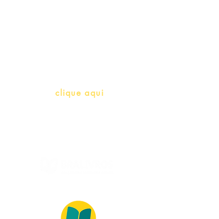
Professores e Iniciativas de PLH
(Português como língua de
herança)
info@bralivros.com
Whatsapp:
clique aqui
(Segunda à Sexta, 9:00 -17:00)