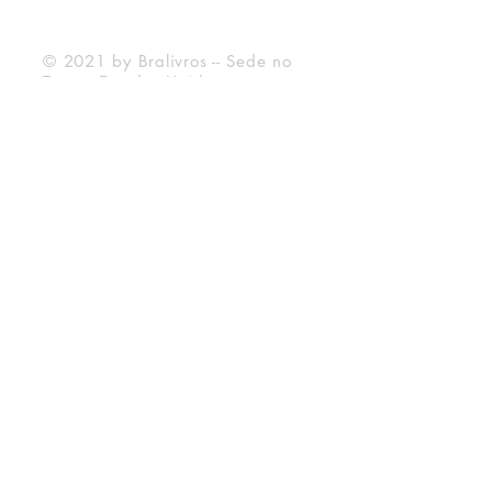
Forma de Pagamento
© 2021 by Bralivros -- Sede no
Texas, Estados Unidos.
Bralivros
Sobre Nós
Blog BraLivros
Perguntas Frequentes
Prazo de Envio