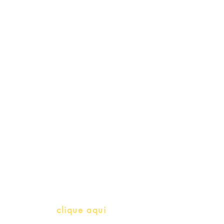
Schools & Libraries
Professores e Iniciativas de PLH
(Português como língua de
herança)
info@bralivros.com
Whatsapp:
clique aqui