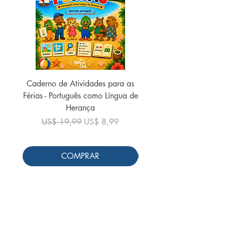
Caderno de Atividades para as
Caderno de Atividades 
Férias - Português como Língua de
do Mundo - 2026 (
Herança
Preço normal
US$ 19,99
Preço normal
Preço promocional
US$ 19,99
US$ 8,99
COMPRAR
Siga-nos