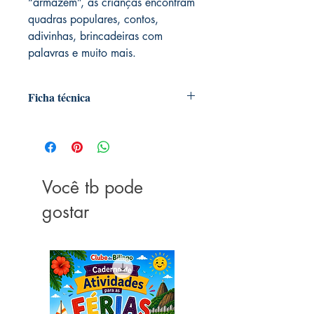
“armazém”, as crianças encontram
quadras populares, contos,
adivinhas, brincadeiras com
palavras e muito mais.
Ficha técnica
Autoria: Ricardo Azevedo
Editora ‏ : ‎ Ática; 1ª edição (3
dezembro 2019)
Idioma ‏ : ‎ Português
Você tb pode
Capa comum ‏ : ‎ 128 páginas
ISBN-13 ‏ : ‎ 978-8508074839
gostar
Idade de leitura ‏ : ‎ 9 - 12 anos
Dimensões ‏ : ‎ 23.8 x 19.6 x 1 cm