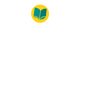
© 2022 – Bralivros – com sede no Texas,
Estados Unidos. Todos os direitos reservados.
Ambiente 100% Seguro
Forma de Pagamento
© 2021 by Bralivros -- Sede no
Texas, Estados Unidos.