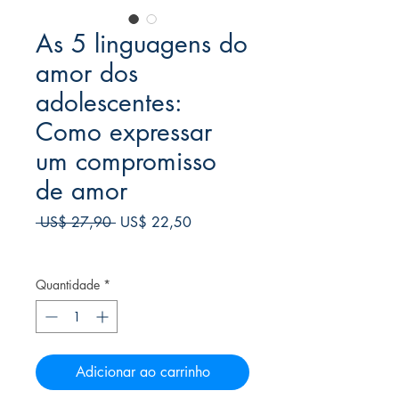
As 5 linguagens do
amor dos
adolescentes:
Como expressar
um compromisso
de amor
Preço
Preço
 US$ 27,90 
US$ 22,50
normal
promocional
Frete Free acima de $39
Quantidade
*
Adicionar ao carrinho