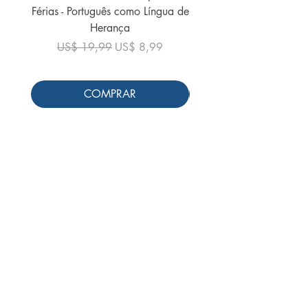
Férias - Português como Língua de
do Mundo - 2026 (
Herança
Preço normal
US$ 19,99
Preço normal
Preço promocional
US$ 19,99
US$ 8,99
COMPRAR
Siga-nos
Schools & Libraries