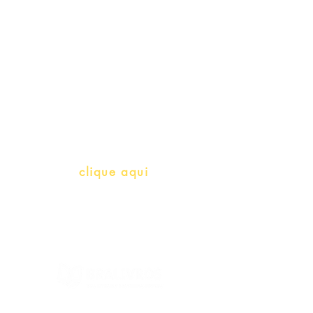
Professores e Iniciativas de PLH
(Português como língua de
herança)
info@bralivros.com
Whatsapp:
clique aqui
(Segunda à Sexta, 9:00 -17:00)