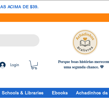
S ACIMA DE $39.
Porque boas histórias merece
Login
uma segunda chance. 💛
Schools & Libraries
Ebooks
Achadinhos da 