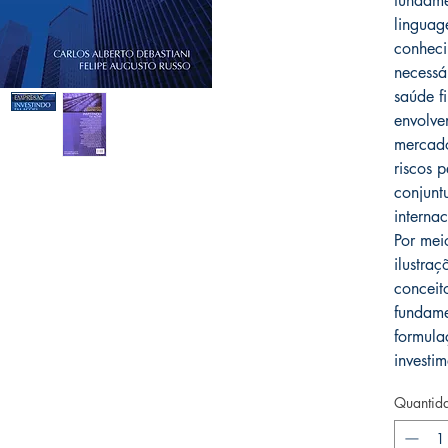
fundame
linguag
conheci
necessá
saúde f
envolve
mercado
riscos p
conjunt
internac
Por mei
ilustraç
conceit
fundame
formula
investi
Quantid