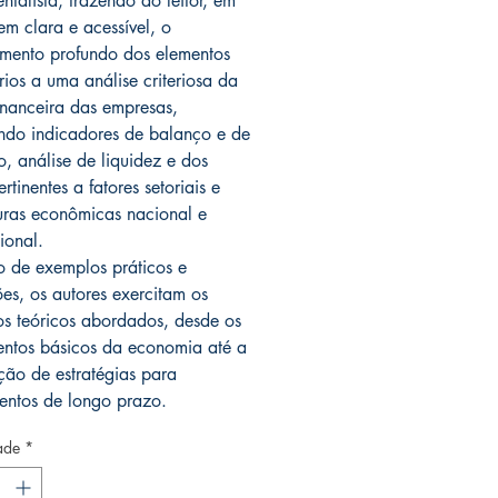
ntalista, trazendo ao leitor, em
em clara e acessível, o
mento profundo dos elementos
rios a uma análise criteriosa da
inanceira das empresas,
ndo indicadores de balanço e de
, análise de liquidez e dos
ertinentes a fatores setoriais e
uras econômicas nacional e
ional.
o de exemplos práticos e
ões, os autores exercitam os
os teóricos abordados, desde os
ntos básicos da economia até a
ção de estratégias para
mentos de longo prazo.
ade
*