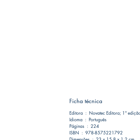
Ficha técnica
Editora ‏ : ‎ Novatec Editora; 1ª
Idioma ‏ : ‎ Português
Páginas ‏ : ‎ 224
ISBN ‏ : ‎ 978-8575221792
Dimensões ‏ : ‎ 23 x 15.8 x 1.2 cm