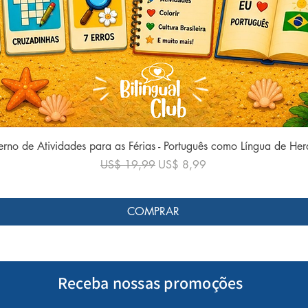
Visualização rápida
rno de Atividades para as Férias - Português como Língua de He
Preço normal
Preço promocional
US$ 19,99
US$ 8,99
COMPRAR
Receba nossas promoções