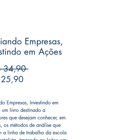
iando Empresas,
stindo em Ações
Preço
 34,90 
Preço
normal
 25,90
promocional
ree acima de $39
do Empresas, Investindo em
 um livro destinado a
dores que desejam conhecer, em
s, os métodos de análise que
m a linha de trabalho da escola