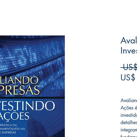
Aval
Inve
 US$
US$
Frete F
Avalian
Ações é
investi
detalhe
integra