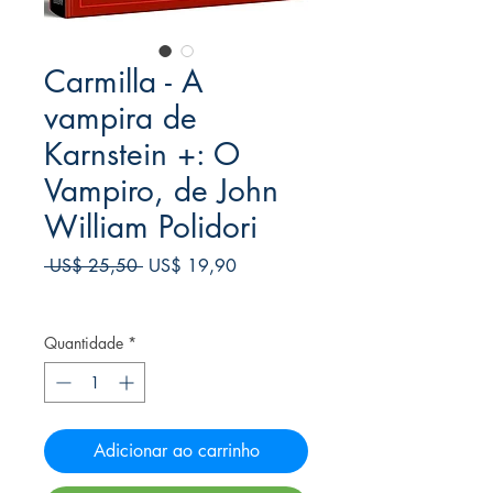
Carmilla - A
vampira de
Karnstein +: O
Vampiro, de John
William Polidori
Preço
Preço
 US$ 25,50 
US$ 19,90
normal
promocional
Frete Free acima de $39
Quantidade
*
Adicionar ao carrinho