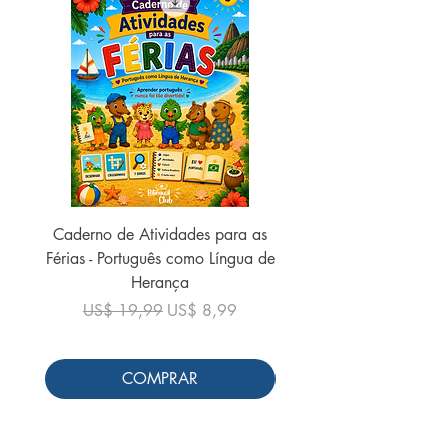
Caderno de Atividades para as
Caderno de Atividades 
Férias - Português como Língua de
do Mundo - 2026 (
Herança
Preço normal
US$ 19,99
Preço normal
Preço promocional
US$ 19,99
US$ 8,99
COMPRAR