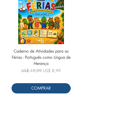
Caderno de Atividades para as
Caderno de Atividades 
Férias - Português como Língua de
do Mundo - 2026 (
Herança
Preço normal
US$ 19,99
Preço normal
Preço promocional
US$ 19,99
US$ 8,99
COMPRAR
Siga-nos