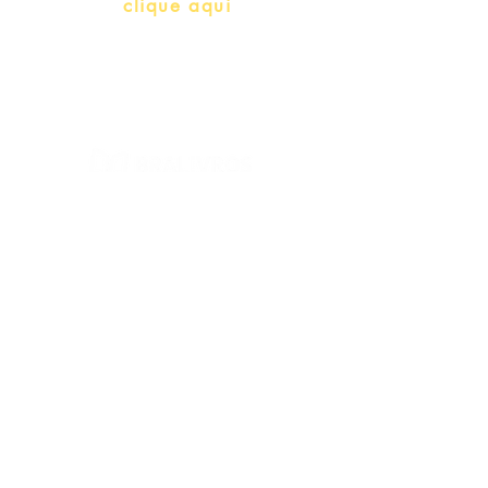
Whatsapp:
clique aqui
(Segunda à Sexta, 9:00 -17:00)
© 2022 – Bralivros – com sede no Texas,
Estados Unidos. Todos os direitos reservados.
Ambiente 100% Seguro