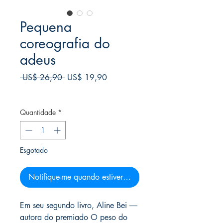
Pequena
coreografia do
adeus
Preço
Preço
 US$ 26,90 
US$ 19,90
normal
promocional
Frete Free acima de $39
Quantidade
*
Esgotado
Notifique-me quando estiver disponível
Em seu segundo livro, Aline Bei ―
autora do premiado O peso do