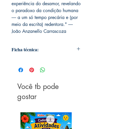
experiência do desamor, revelando
o paradoxo da condição humana
― a um só tempo precária e (por
meio da escrita) redentora." ―
João Anzanello Carrascoza
Ficha técnica:
Editora ‏ : ‎ Companhia das Letras; 1ª
edição (26 abril 2021)
Idioma ‏ : ‎ Português
Capa comum ‏ : ‎ 264 páginas
Você tb pode
ISBN-10 ‏ : ‎ 6559210413
ISBN-13 ‏ : ‎ 978-6559210411
gostar
Dimensões ‏ : ‎ 21 x 14 x 1.8 cm