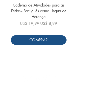
Caderno de Atividades para as
Caderno de Atividades 
Férias - Português como Língua de
do Mundo - 2026 (
Herança
Preço normal
US$ 19,99
Preço normal
Preço promocional
US$ 19,99
US$ 8,99
COMPRAR
Siga-nos