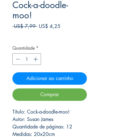
Cock-a-doodle-
moo!
Preço
Preço
 US$ 7,99 
US$ 4,25
normal
promocional
Frete Free acima de $39
Quantidade
*
Adicionar ao carrinho
Comprar
Título: Cock-a-doodle-moo!
Autor: Susan James
Quantidade de páginas: 12
Medidas: 20x20cm