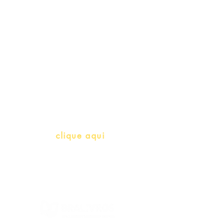
Schools & Libraries
Professores e Iniciativas de PLH
(Português como língua de
herança)
info@bralivros.com
Whatsapp:
clique aqui
(Segunda à Sexta, 9:00 -17:00)