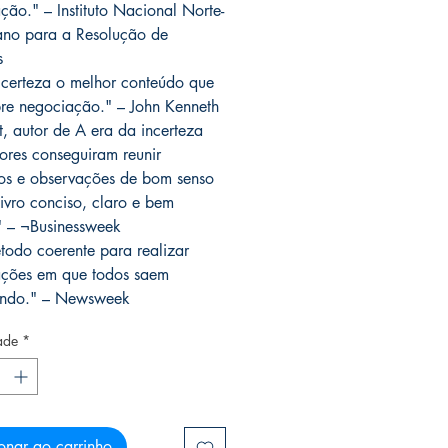
ção." – Instituto Nacional Norte-
no para a Resolução de
s
certeza o melhor conteúdo que
obre negociação." – John Kenneth
t, autor de A era da incerteza
ores conseguiram reunir
os e observações de bom senso
ivro conciso, claro e bem
." – ¬Businessweek
odo coerente para realizar
ções em que todos saem
ndo." – Newsweek
ade
*
onar ao carrinho