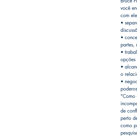
Bruce P
você e
com ele
• separ
discuss
• conce
partes,
• traba
opções c
• alcan
o relac
• negoc
poderos
"Como c
incompa
de conf
perto d
como pr
pesquis