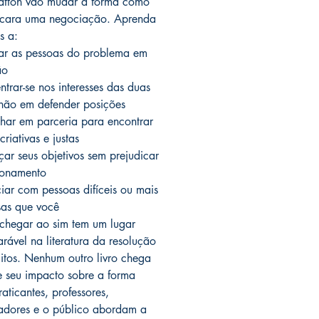
atton vão mudar a forma como
ncara uma negociação. Aprenda
s a:
ar as pessoas do problema em
ão
ntrar-se nos interesses das duas
 não em defender posições
lhar em parceria para encontrar
riativas e justas
çar seus objetivos sem prejudicar
ionamento
iar com pessoas difíceis ou mais
as que você
hegar ao sim tem um lugar
rável na literatura da resolução
litos. Nenhum outro livro chega
e seu impacto sobre a forma
aticantes, professores,
adores e o público abordam a