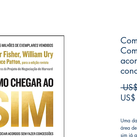
Com
Com
acor
con
 US$
US$
Frete F
Uma das
área de
sim já 