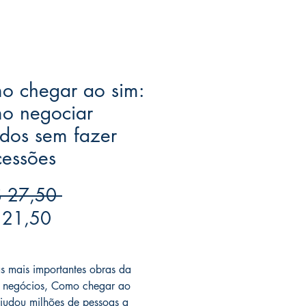
o chegar ao sim:
o negociar
dos sem fazer
cessões
Preço
 27,50 
Preço
normal
 21,50
promocional
ree acima de $39
 mais importantes obras da
 negócios, Como chegar ao
ajudou milhões de pessoas a