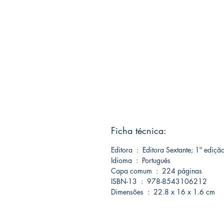
Ficha técnica:
Editora ‏ : ‎ Editora Sextante; 1ª 
Idioma ‏ : ‎ Português
Capa comum ‏ : ‎ 224 páginas
ISBN-13 ‏ : ‎ 978-8543106212
Dimensões ‏ : ‎ 22.8 x 16 x 1.6 cm