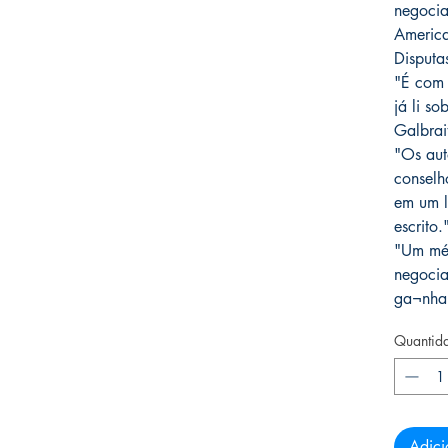
negocia
America
Disputa
"É com 
já li s
Galbrai
"Os aut
conselh
em um l
escrito
"Um mét
negocia
ga¬nha
Quantid
Adici