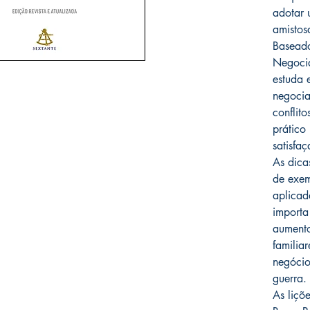
adotar 
amistos
Baseado
Negoci
estuda 
negocia
conflit
prático
satisfa
As dica
de exem
aplicad
importa
aumento
familia
negócio
guerra.
As liçõ