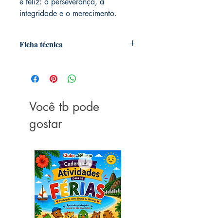
e feliz: a perseverança, a
integridade e o merecimento.
Ficha técnica
Editora ‏ : ‎ Gente; 1ª edição (10
fevereiro 2021)
Idioma ‏ : ‎ Português
Capa comum ‏ : ‎ 192 páginas
Você tb pode
ISBN-13 ‏ : ‎ 978-6555440591
Dimensões ‏ : ‎ 22.8 x 15.2 x 1 cm
gostar