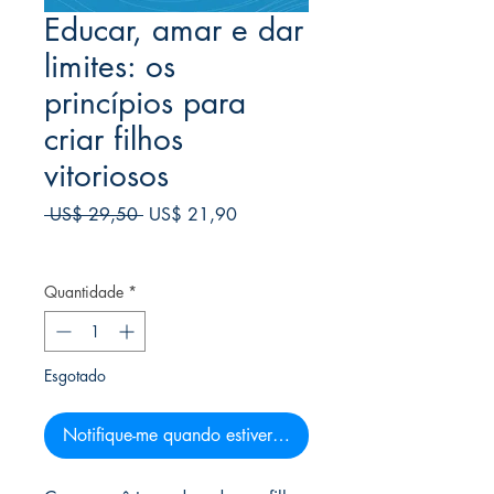
Educar, amar e dar
limites: os
princípios para
criar filhos
vitoriosos
Preço
Preço
 US$ 29,50 
US$ 21,90
normal
promocional
Frete Free acima de $39
Quantidade
*
Esgotado
Notifique-me quando estiver disponível