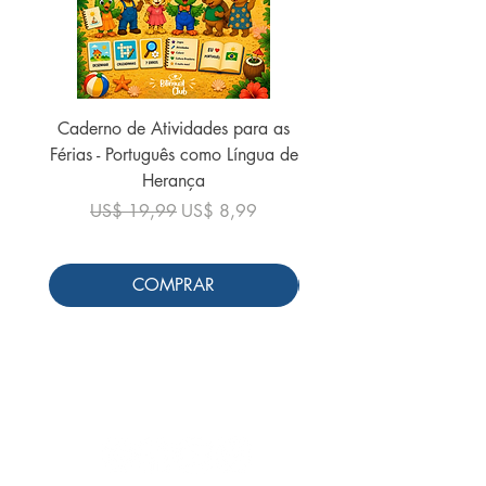
Caderno de Atividades para as
Caderno de Atividades 
Férias - Português como Língua de
do Mundo - 2026 (
Herança
Preço normal
US$ 19,99
Preço normal
Preço promocional
US$ 19,99
US$ 8,99
COMPRAR
Siga-nos