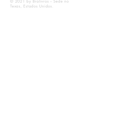
© 2021 by Bralivros -- Sede no
Texas, Estados Unidos.
Bralivros
Sobre Nós
Blog BraLivros
Perguntas Frequentes
Prazo de Envio
Política da Loja