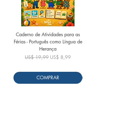
Caderno de Atividades para as
Caderno de Atividades 
Férias - Português como Língua de
do Mundo - 2026 (
Herança
Preço normal
US$ 19,99
Preço normal
Preço promocional
US$ 19,99
US$ 8,99
COMPRAR
Siga-nos