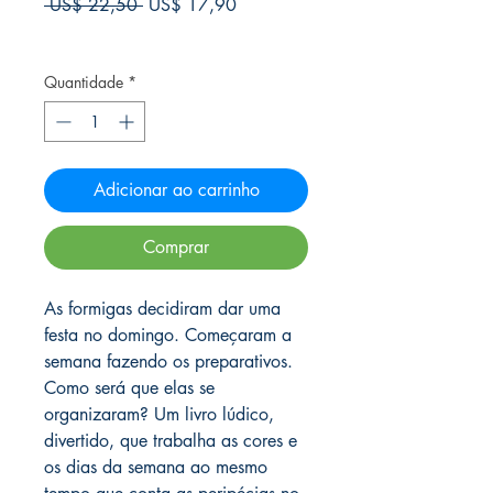
Preço
Preço
 US$ 22,50 
US$ 17,90
normal
promocional
Frete Free acima de $39
Quantidade
*
Adicionar ao carrinho
Comprar
As formigas decidiram dar uma
festa no domingo. Começaram a
semana fazendo os preparativos.
Como será que elas se
organizaram? Um livro lúdico,
divertido, que trabalha as cores e
os dias da semana ao mesmo