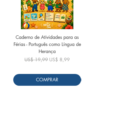
Caderno de Atividades para as
Caderno de Atividades 
Férias - Português como Língua de
do Mundo - 2026 (
Herança
Preço normal
US$ 19,99
Preço normal
Preço promocional
US$ 19,99
US$ 8,99
COMPRAR
Siga-nos