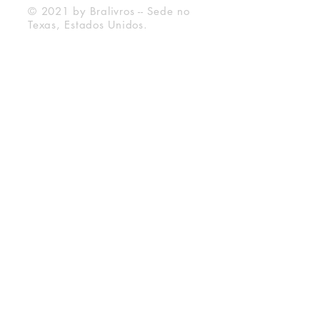
© 2021 by Bralivros -- Sede no
Texas, Estados Unidos.
Bralivros
Sobre Nós
Blog BraLivros
Perguntas Frequentes
Prazo de Envio
Política da Loja