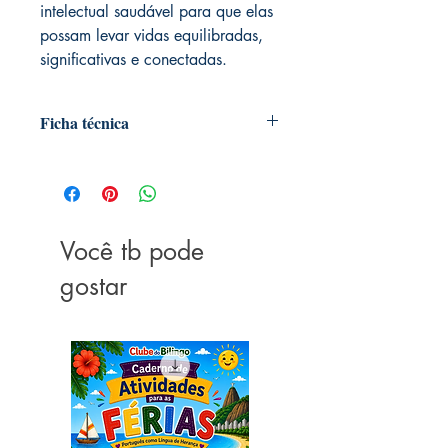
intelectual saudável para que elas
possam levar vidas equilibradas,
significativas e conectadas.
Ficha técnica
Autoria: Daniel J. Siegel e Tina Payne
Bryson
Editora ‏ : ‎ nVersos Editora; 1ª edição
(1 dezembro 2015)
Você tb pode
Idioma ‏ : ‎ Português
Capa comum ‏ : ‎ 240 páginas
gostar
ISBN ‏ : ‎ 978-8584440733
Dimensões ‏ : ‎ 20.6 x 14 x 1.2 cm