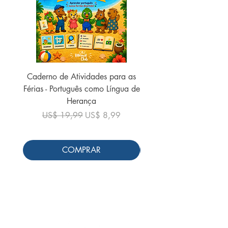
Caderno de Atividades para as
Caderno de Atividades 
Férias - Português como Língua de
do Mundo - 2026 (
Herança
Preço normal
US$ 19,99
Preço normal
Preço promocional
US$ 19,99
US$ 8,99
COMPRAR
Siga-nos