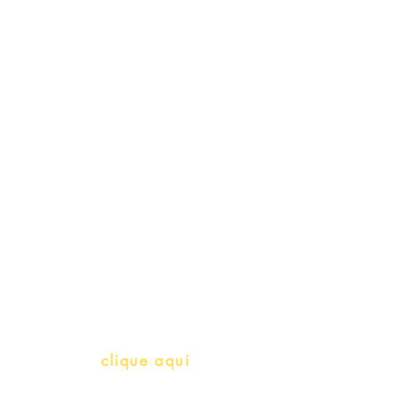
Schools & Libraries
Professores e Iniciativas de PLH
(Português como língua de
herança)
info@bralivros.com
Whatsapp:
clique aqui
(Segunda à Sexta, 9:00 -17:00)