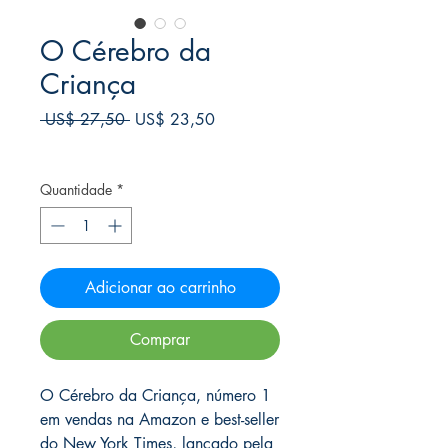
O Cérebro da
Criança
Preço
Preço
 US$ 27,50 
US$ 23,50
normal
promocional
Frete Free acima de $39
Quantidade
*
Adicionar ao carrinho
Comprar
O Cérebro da Criança, número 1
em vendas na Amazon e best-seller
do New York Times, lançado pela