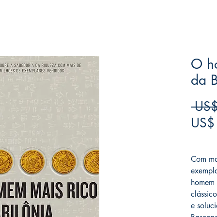
O h
da B
 US$
US$
Frete F
Com mai
exempla
homem m
clássic
e soluc