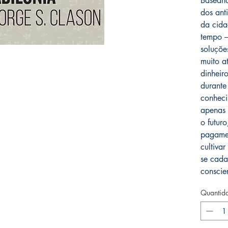
Baseand
dos ant
da cida
tempo ―
soluçõe
muito at
dinheir
durante
conheci
apenas 
o futur
pagamen
cultivar
se cada
conscie
Quantid