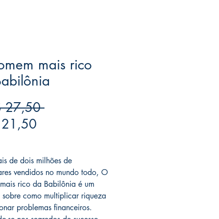
omem mais rico
abilônia
Preço
 27,50 
Preço
normal
 21,50
promocional
ree acima de $39
s de dois milhões de
res vendidos no mundo todo, O
ais rico da Babilônia é um
o sobre como multiplicar riqueza
ionar problemas financeiros.