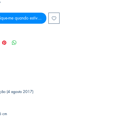
o
ique-me quando estiver disponível
 1ª edição (4 agosto 2017)
 0.6 cm