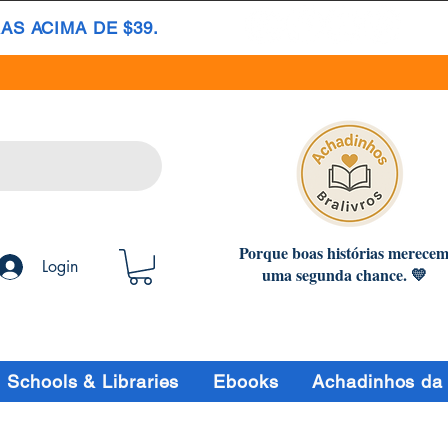
S ACIMA DE $39.
Porque boas histórias merece
Login
uma segunda chance. 💛
Schools & Libraries
Ebooks
Achadinhos da 