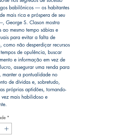
o-se nos segredos de sucesso
igos babilônicos ― os habitantes
de mais rica e próspera de seu
, George S. Clason mostra
s ao mesmo tempo sábias e
uais para evitar a falta de
o, como não desperdiçar recursos
 tempos de opulência, buscar
mento e informação em vez de
lucro, assegurar uma renda para
o, manter a pontualidade no
to de dívidas e, sobretudo,
 as próprias aptidões, tornando-
 vez mais habilidoso e
nte.
ade
*