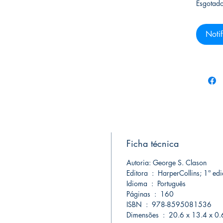
Esgotad
Notif
Ficha técnica
Autoria: George S. Clason
Editora ‏ : ‎ HarperCollins;
Idioma ‏ : ‎ Português
Páginas ‏ : ‎ 160
ISBN ‏ : ‎ 978-8595081536
Dimensões ‏ : ‎ 20.6 x 13.4 x