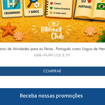
Visualização rápida
rno de Atividades para as Férias - Português como Língua de He
Preço normal
Preço promocional
US$ 19,99
US$ 8,99
COMPRAR
Receba nossas promoções