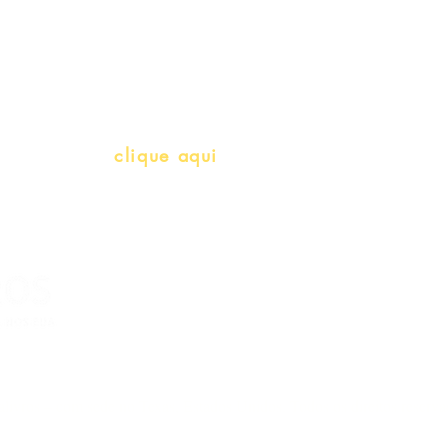
Professores e Iniciativas de PLH
(Português como língua de herança)
info@bralivros.com
Whatsapp:
clique aqui
(Segunda à Sexta, 9:00 -17:00)
livros – com sede no Texas, Estados Unidos. Todos os direitos reserv