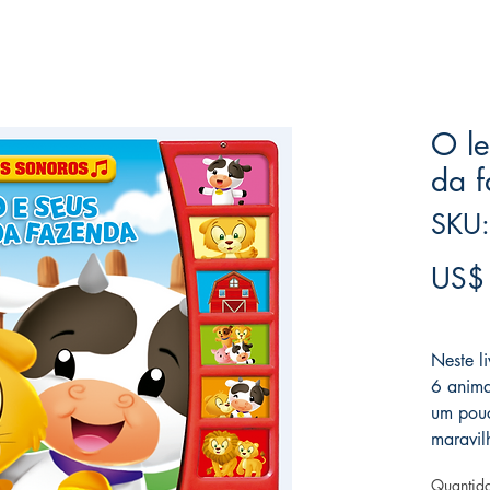
O le
da 
SKU:
US$
Frete F
Neste l
6 anima
um pouc
maravil
Quantid