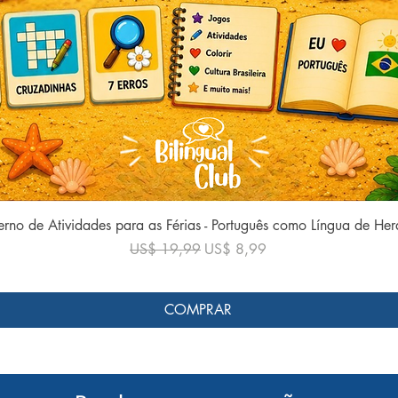
Visualização rápida
rno de Atividades para as Férias - Português como Língua de He
Preço normal
Preço promocional
US$ 19,99
US$ 8,99
COMPRAR