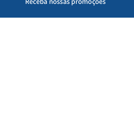
Receba nossas promoções
Minha Conta
Siga-nos
Meus Pedidos
Gift Card
Schools & Libraries