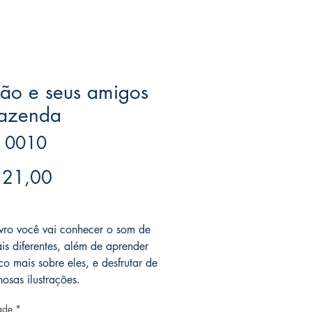
ão e seus amigos
fazenda
 0010
Preço
 21,00
ree acima de $39
ivro você vai conhecer o som de
is diferentes, além de aprender
o mais sobre eles, e desfrutar de
hosas ilustrações.
ade
*