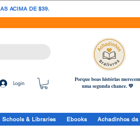
S ACIMA DE $39.
Porque boas histórias merece
Login
uma segunda chance. 💛
Schools & Libraries
Ebooks
Achadinhos da 