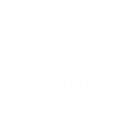
Prazo de Envio
Política da Loja
Trocas e devoluções
Contato
© 2022 – Bra