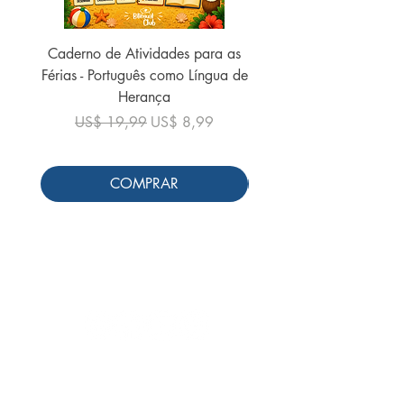
Caderno de Atividades para as
Caderno de Atividades 
Férias - Português como Língua de
do Mundo - 2026 (
Herança
Preço normal
US$ 19,99
Preço normal
Preço promocional
US$ 19,99
US$ 8,99
COMPRAR
Siga-nos