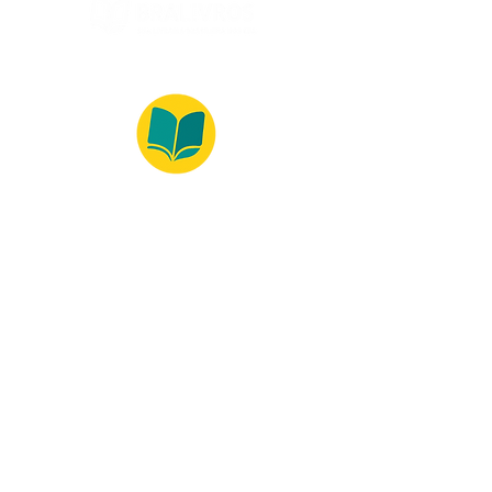
© 2022 – Bralivros – com sede no Texas,
Estados Unidos. Todos os direitos reservados.
Ambiente 100% Seguro
Forma de Pagamento
© 2021 by Bralivros -- Sede no
Texas, Estados Unidos.