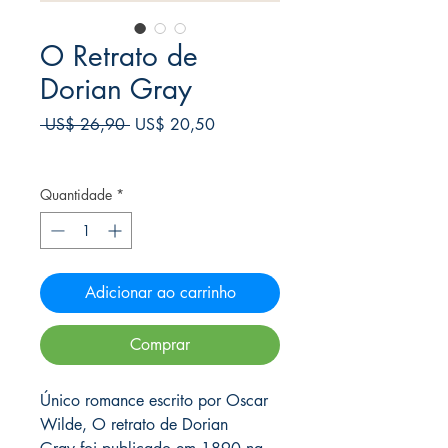
O Retrato de
Dorian Gray
Preço
Preço
 US$ 26,90 
US$ 20,50
normal
promocional
Frete Free acima de $39
Quantidade
*
Adicionar ao carrinho
Comprar
Único romance escrito por Oscar
Wilde, O retrato de Dorian