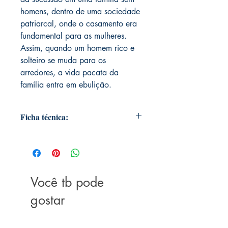
homens, dentro de uma sociedade
patriarcal, onde o casamento era
fundamental para as mulheres.
Assim, quando um homem rico e
solteiro se muda para os
arredores, a vida pacata da
família entra em ebulição.
Ficha técnica:
Editora ‏ : ‎ Principis; 3ª edição (21
janeiro 2020)
Idioma ‏ : ‎ Português
Capa comum ‏ : ‎ 288 páginas
Você tb pode
ISBN-13 ‏ : ‎ 978-6550970437
Dimensões ‏ : ‎ 23 x 15.6 x 2 cm
gostar