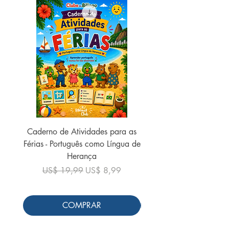
Caderno de Atividades para as
Caderno de Atividades 
Férias - Português como Língua de
do Mundo - 2026 (
Herança
Preço normal
US$ 19,99
Preço normal
Preço promocional
US$ 19,99
US$ 8,99
COMPRAR