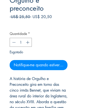
Orgulho e
preconceito
Preço
Preço
 US$ 25,50 
US$ 20,50
normal
promocional
Frete Free acima de $39
Quantidade
*
Esgotado
Notifique-me quando estiver disponível
A história de Orgulho e
Preconceito gira em torno das
cinco irmãs Bennet, que viviam na
área rural do interior da Inglaterra,
no século XVIII. Aborda a questão
da sucessão em uma família sem