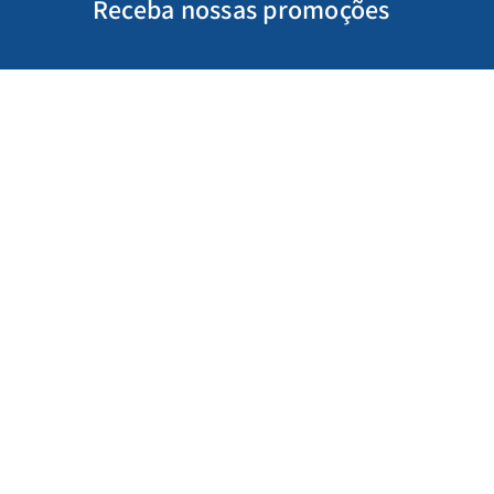
Receba nossas promoções
Minha Conta
Siga-nos
Meus Pedidos
Gift Card
Schools & Libraries