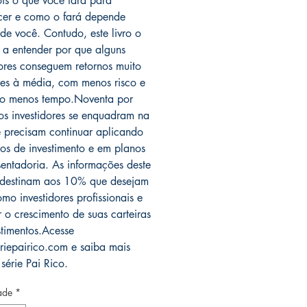
pois o que você fará para
cer e como o fará depende
de você. Contudo, este livro o
 a entender por que alguns
dores conseguem retornos muito
res à média, com menos risco e
to menos tempo.Noventa por
os investidores se enquadram na
 precisam continuar aplicando
os de investimento e em planos
entadoria. As informações deste
e destinam aos 10% que desejam
mo investidores profissionais e
r o crescimento de suas carteiras
stimentos.Acesse
iepairico.com e saiba mais
série Pai Rico.
ade
*