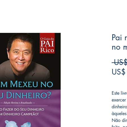
Pai 
no m
 US$
US$
Frete F
Este li
exercer
dinheiro
àqueles
Não dir