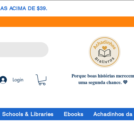
S ACIMA DE $39.
Porque boas histórias merece
Login
uma segunda chance. 💛
Schools & Libraries
Ebooks
Achadinhos da 