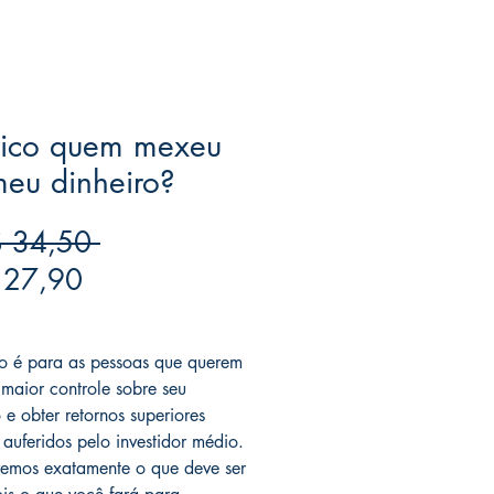
rico quem mexeu
eu dinheiro?
Preço
 34,50 
Preço
normal
 27,90
promocional
ree acima de $39
vro é para as pessoas que querem
 maior controle sobre seu
 e obter retornos superiores
 auferidos pelo investidor médio.
emos exatamente o que deve ser