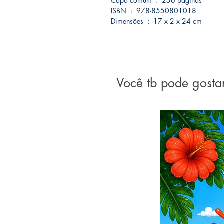
Capa comum ‏ : ‎ 256 páginas
ISBN ‏ : ‎ 978-8550801018
Dimensões ‏ : ‎ 17 x 2 x 24 cm
Você tb pode gosta