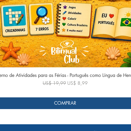
Visualização rápida
rno de Atividades para as Férias - Português como Língua de He
Preço normal
Preço promocional
US$ 19,99
US$ 8,99
COMPRAR