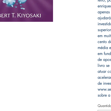
feito, 
enrique
apenas 
ajudará
investi
superio
em mui
cento d
média e
em fund
de apos
livro s
atuar co
acelera
de inve
www.ser
sobre a 
Quantid