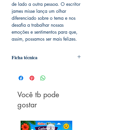
de lado a outra pessoa. O escritor
james misse lança um olhar
diferenciado sobre o tema e nos
desafia a trabalhar nossas
emoções e sentimentos para que,
assim, possamos ser mais felizes.
Ficha técnica
Autoria: James Misse
Editora ‏ : ‎ Pé da Letra; 1ª edição (23
fevereiro 2018)
Idioma ‏ : ‎ Português
Você tb pode
Capa comum ‏ : ‎ 16 páginas
ISBN-10 ‏ : ‎ 859520084X
gostar
ISBN-13 ‏ : ‎ 978-8595200845
Dimensões ‏ : ‎ 21.59 x 0.13 x 21.59
cm