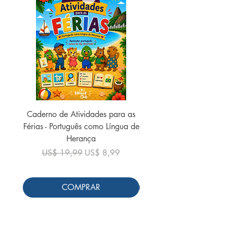
Caderno de Atividades para as
Caderno de Atividades 
Férias - Português como Língua de
do Mundo - 2026 (
Herança
Preço normal
US$ 19,99
Preço normal
Preço promocional
US$ 19,99
US$ 8,99
COMPRAR