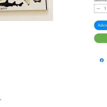
Adici
r