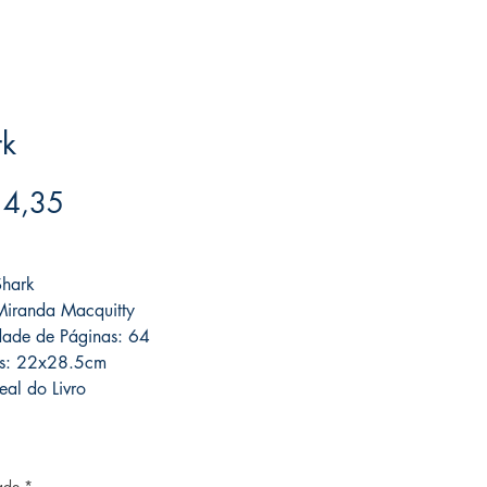
rk
Preço
 4,35
ree acima de $39
Shark
Miranda Macquitty
ade de Páginas: 64
s: 22x28.5cm
eal do Livro
ade
*