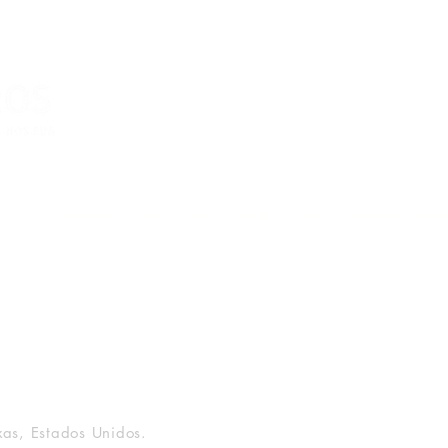
(Segunda à Sexta, 9:00 -17:00)
livros – com sede no Texas, Estados Unidos. Todos os direitos reserv
xas, Estados Unidos.