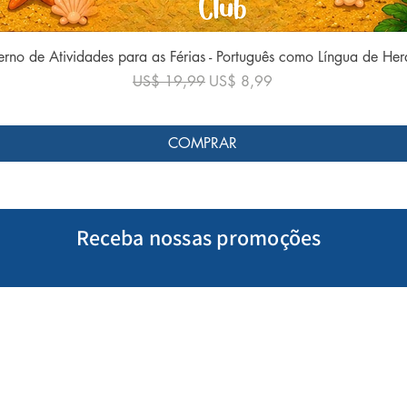
Visualização rápida
rno de Atividades para as Férias - Português como Língua de He
Preço normal
Preço promocional
US$ 19,99
US$ 8,99
COMPRAR
Receba nossas promoções