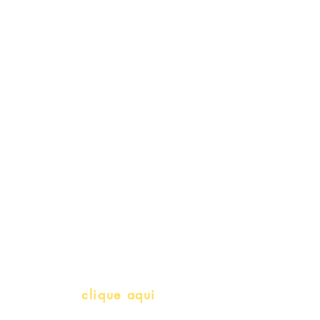
Minha Conta
Siga-nos
Meus Pedidos
Gift Card
Schools & Libraries
Professores e Iniciativas de PLH
(Português como língua de herança)
info@bralivros.com
Whatsapp:
clique aqui