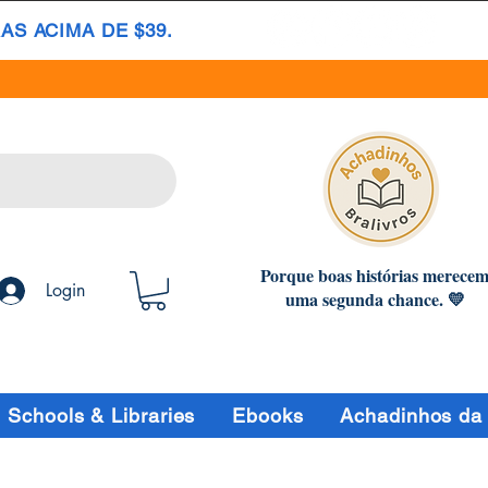
S ACIMA DE $39.
Porque boas histórias merece
Login
uma segunda chance. 💛
Schools & Libraries
Ebooks
Achadinhos da 