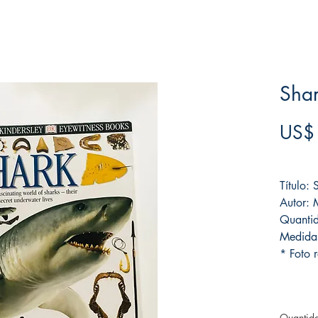
Sha
US$
Frete F
Título: 
Autor: 
Quantid
Medida
* Foto r
Quantid