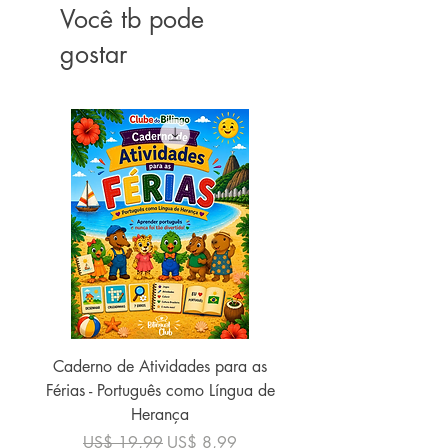
Você tb pode
gostar
Caderno de Atividades para as
Caderno de Atividades 
Férias - Português como Língua de
do Mundo - 2026 (
Herança
Preço normal
US$ 19,99
Preço normal
Preço promocional
US$ 19,99
US$ 8,99