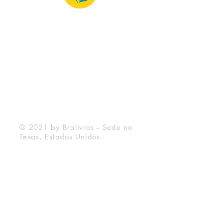
© 2022 – Bralivros – com sede no Texas,
Estados Unidos. Todos os direitos reservados.
Ambiente 100% Seguro
Forma de Pagamento
© 2021 by Bralivros -- Sede no
Texas, Estados Unidos.
Bralivros