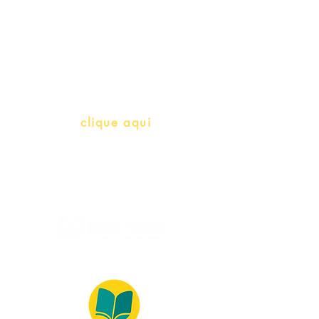
Professores e Iniciativas de PLH
(Português como língua de
herança)
info@bralivros.com
Whatsapp:
clique aqui
(Segunda à Sexta, 9:00 -17:00)