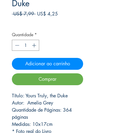
Duke
Preço
Preço
 US$ 7,99 
US$ 4,25
normal
promocional
Frete Free acima de $39
Quantidade
*
Adicionar ao carrinho
Comprar
Título: Yours Truly, the Duke
Autor: Amelia Grey
Quantidade de Páginas: 364
páginas
Medidas: 10x17cm
* Foto real do Livro