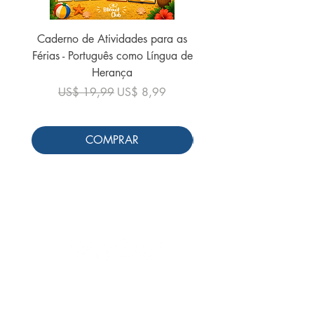
Caderno de Atividades para as
Caderno de Atividades 
Férias - Português como Língua de
do Mundo - 2026 (
Herança
Preço normal
US$ 19,99
Preço normal
Preço promocional
US$ 19,99
US$ 8,99
COMPRAR
Siga-nos