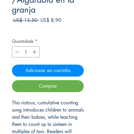
granja
Preço
Preço
 US$ 13,50 
US$ 8,90
normal
promocional
Frete Free acima de $39
Quantidade
*
Adicionar ao carrinho
Comprar
This riotous, cumulative counting
song introduces children to animals
and their babies, while teaching
them to count up to sixteen in
multiples of two. Readers will