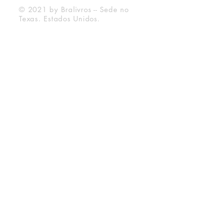
© 2021 by Bralivros -- Sede no
Texas, Estados Unidos.
Bralivros
Sobre Nós
Blog BraLivros
Perguntas Frequentes
Prazo de Envio
Política da Loja