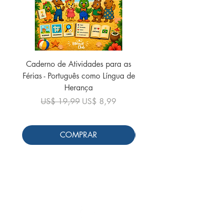
Caderno de Atividades para as
Caderno de Atividades 
Férias - Português como Língua de
do Mundo - 2026 (
Herança
Preço normal
US$ 19,99
Preço normal
Preço promocional
US$ 19,99
US$ 8,99
COMPRAR
Siga-nos